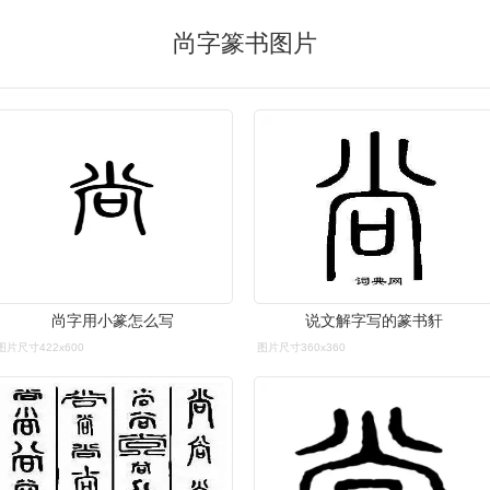
尚字篆书图片
尚字用小篆怎么写
说文解字写的篆书豻
图片尺寸422x600
图片尺寸360x360