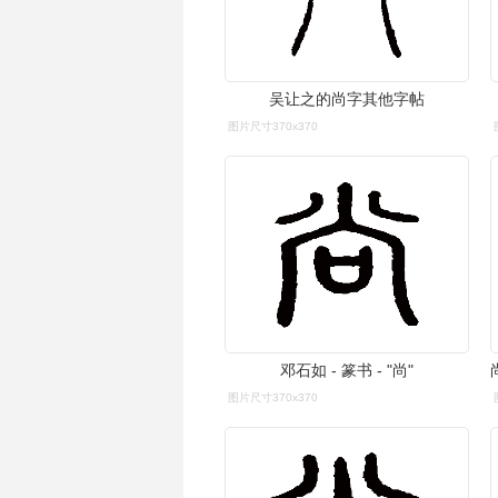
吴让之的尚字其他字帖
图片尺寸370x370
邓石如 - 篆书 - "尚"
图片尺寸370x370