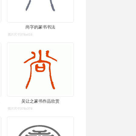
尚字的篆书书法
图片尺寸378x416
_词典网
吴让之篆书作品欣赏
图片尺寸378x378