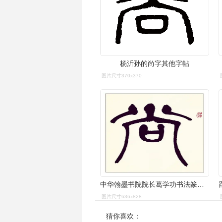
杨沂孙的尚字其他字帖
图片尺寸370x370
中华翰墨书院院长葛学功书法篆书尚学
图片尺寸636x828
猜你喜欢：