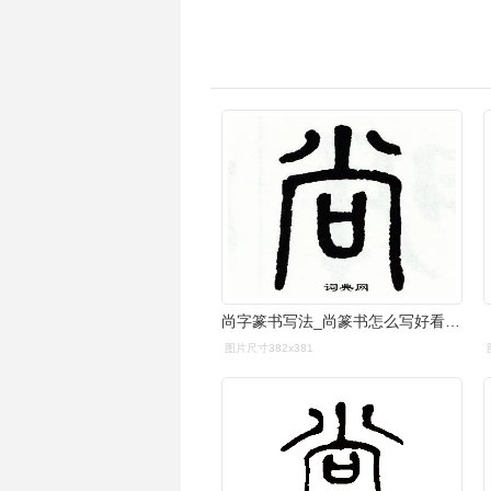
尚字篆书写法_尚篆书怎么写好看_尚书法图片_词典网
图片尺寸382x381