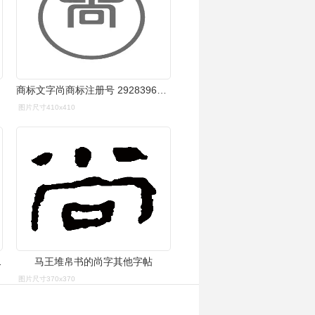
商标文字尚商标注册号 29283962,商标申请人东阳市工部尚书古建园林
图片尺寸410x410
"中,尚是何意
马王堆帛书的尚字其他字帖
图片尺寸370x370