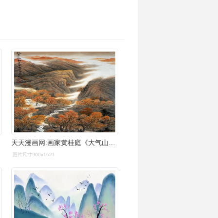
天天漫画网:画家黄桂庭《大气山水 自然美景》
图片尺寸900x1621