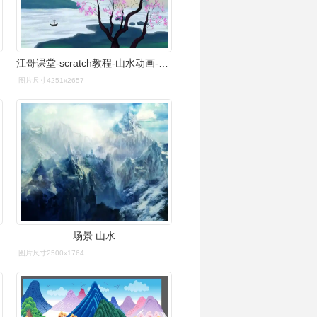
江哥课堂-scratch教程-山水动画-春暖花开预告
图片尺寸4251x2657
场景 山水
图片尺寸2500x1764