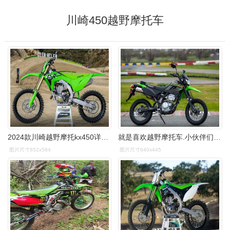
川崎450越野摩托车
2024款川崎越野摩托kx450详解,发动机升级,电控更丰富-爱卡汽车爱咖号
就是喜欢越野摩托车.小伙伴们来说两句,热闹一下.
图片尺寸852x584
图片尺寸640x445