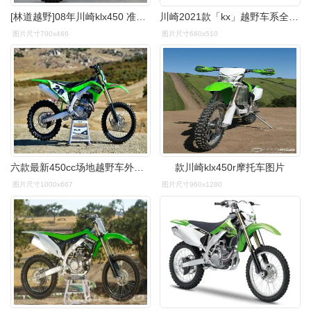
[林道越野]08年川崎klx450 准新车
川崎2021款「kx」越野车系全员亮相!-摩托新闻-春风行摩托车之家
图片尺寸700x466
图片尺寸680x510
六款最新450cc场地越野车外媒评测,雅马哈还是很猛啊 - 二手摩托车
款川崎klx450r摩托车图片
图片尺寸1000x667
图片尺寸960x1280