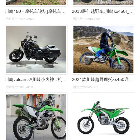
川崎450 - 摩托车论坛|摩托车联盟|东北摩托联盟-中国摩托车论坛
2013最佳越野车:川崎kx450f_摩托车库_图库_全球摩托车网
图片尺寸1536x2048
图片尺寸1280x852
川崎vulcan s#川崎小火神 #机车 #摩托车
2024款川崎越野摩托kx450详解,发动机升级,电控更丰富-爱卡汽车爱咖号
图片尺寸1080x810
图片尺寸852x601