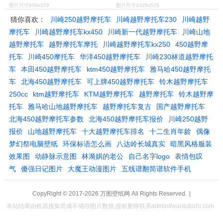
图片尺寸600x379
图片尺寸1025x575
猜你喜欢：
川崎250越野摩托车
川崎越野摩托车230
川崎越野
摩托车
川崎越野摩托车kx450
川崎新一代越野摩托车
川崎山地
越野摩托车
越野摩托车摩托
川崎越野摩托车kx250
450越野摩
托车
川崎450摩托车
华洋450越野摩托车
川崎230林道越野摩托
车
本田450越野摩托车
ktm450越野摩托车
雅马哈450越野摩托
车
北海450越野摩托车
可上牌450越野摩托车
铃木越野摩托车
250cc
ktm越野摩托车
KTM越野摩托车
越野摩托车
铃木越野摩
托车
雅马哈山地越野摩托车
越野摩托车复古
国产越野摩托车
北海450越野摩托车参数
北海450越野摩托车报价
川崎250越野
报价
山地越野摩托车
十大越野摩托车排名
十二生肖年龄
偶像
梦幻祭电脑壁纸
环保标语怎么画
八达岭长城真实
暗黑风格服装
效果图
动静脉示意图
林漪娸的老公
自己名字logo
表情包叹
气
傻强日记图片
大魔王动漫图片
五线谱翻简谱软件手机
CopyRight © 2017-2026
万图壁纸网
All Rights Reserved.
|
本站结果由机器搜集而成不储存图片数据,侵权删除联系admin#wantubizhi.com