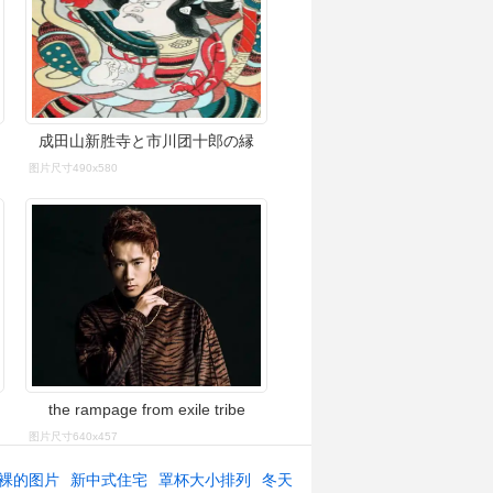
盘点
成田山新胜寺と市川团十郎の縁
图片尺寸490x580
the rampage from exile tribe
图片尺寸640x457
裸的图片
新中式住宅
罩杯大小排列
冬天