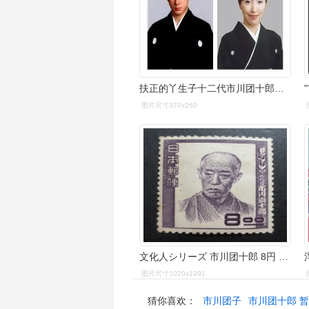
扶正的丫生子十二代市川团十郎膝下人丁还是不旺,只得一子一女.
图片尺寸370x260
文化人シリーズ 市川团十郎 8円 1950年 :未使用 no1
图片尺寸1020x1091
猜你喜欢：
市川团子
市川团十郎 