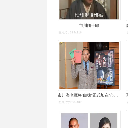
市川团十郎
图片尺寸384x216
市川海老藏将"白猿"正式加在"市川团十郎"后,表明自己还及不上父辈.
图片尺寸730x487