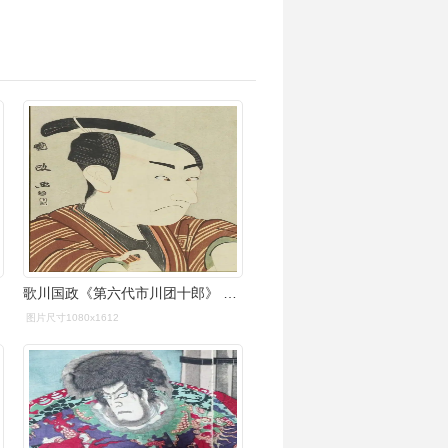
歌川国政《第六代市川团十郎》 纸本 37×24cm 18世纪末期&
图片尺寸1080x1612