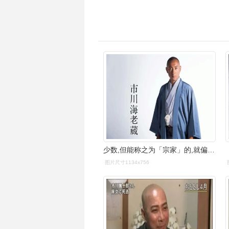
少数,但能称之为「宗家」的,就偏偏是这市川宗家(又或是市川团十郎家)
图片尺寸1134x756