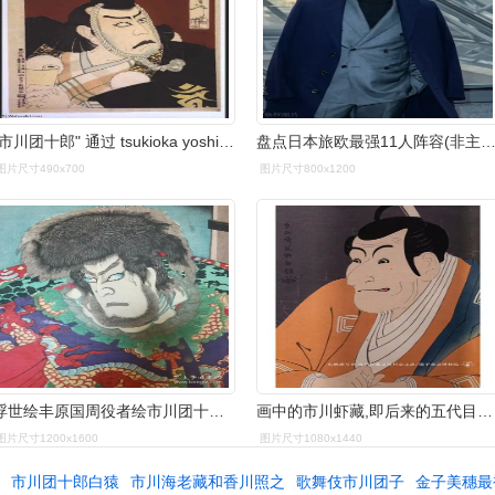
"市川团十郎" 通过 tsukioka yoshitoshi (1839-1892, japan)
盘点日本旅欧最强11人阵容(非主流劲旅之日本篇:
图片尺寸490x700
图片尺寸800x1200
浮世绘丰原国周役者绘市川团十郎明治时期原刻保证原刻真品
画中的市川虾藏,即后来的五代目市川团十郎,是歌舞伎界的大明星,线条
图片尺寸1200x1600
图片尺寸1080x1440
暂
市川团十郎白猿
市川海老藏和香川照之
歌舞伎市川团子
金子美穗最