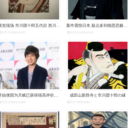
展览现场 市川团十郎五代目 胜川春英 江户时代
案件震惊日本,疑点多到细思恐极_父母_市川猿_人员
图片尺寸1080x1437
图片尺寸1000x1281
开始便因为天赋已获得很高评价,于2019年承袭第十三代目市川团十郎
成田山新胜寺と市川团十郎の縁
图片尺寸1920x1388
图片尺寸600x580