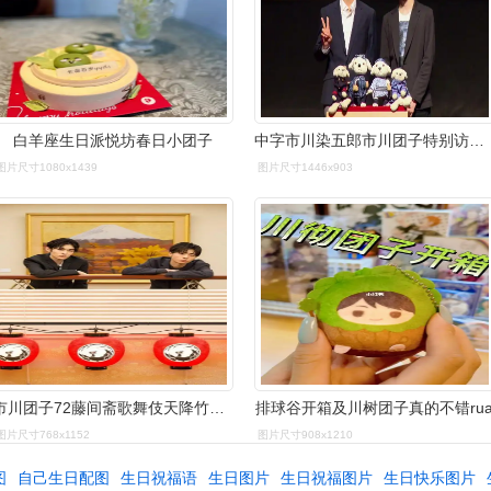
白羊座生日派悦坊春日小团子
中字市川染五郎市川团子特别访谈2019
图片尺寸1080x1439
图片尺寸1446x903
市川团子72藤间斋歌舞伎天降竹马kdl
排球谷开箱及川树团子真的不错ru
图片尺寸768x1152
图片尺寸908x1210
图
自己生日配图
生日祝福语
生日图片
生日祝福图片
生日快乐图片