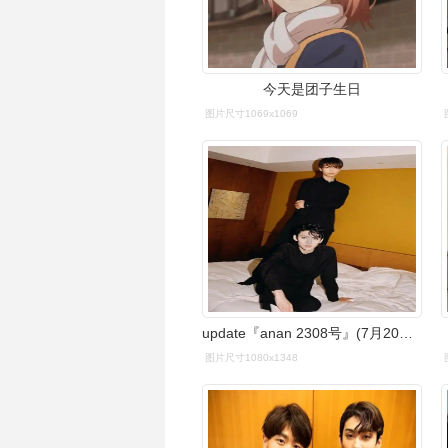
今天是团子生日
图片尺寸1069x1069
update『anan 2308号』(7月20日発売) 676767#藤间斋#市川团子
图片尺寸1080x1348