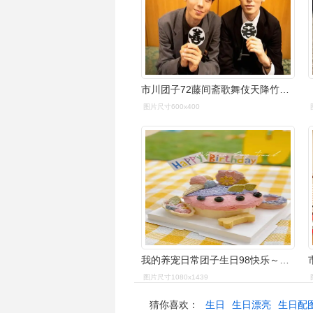
市川团子72藤间斋歌舞伎天降竹马kdl
图片尺寸600x400
我的养宠日常团子生日98快乐～柯柯又去蹭蛋糕啦～超级喜欢气球的
图片尺寸1080x1439
猜你喜欢：
生日
生日漂亮
生日配