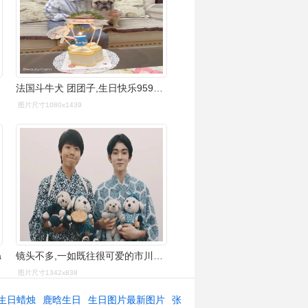
法国斗牛犬 团团子,生日快乐959595
图片尺寸1080x1439
a
镜头不多,一如既往很可爱的市川团子and市川染五郎
图片尺寸1342x838
生日蜡烛
鹿晗生日
生日图片最新图片
张