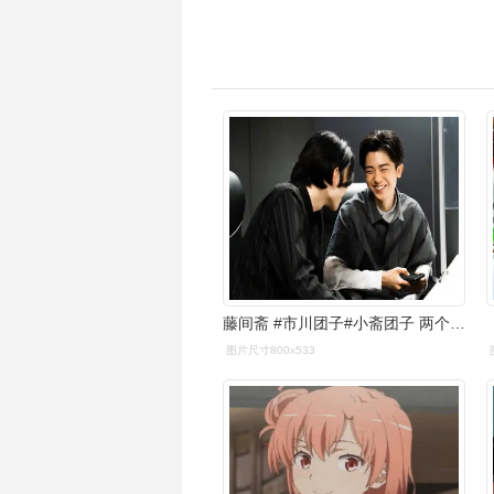
藤间斋 #市川团子#小斋团子 两个人一起走花路吧!宝贝孩子 - 抖音
图片尺寸800x533