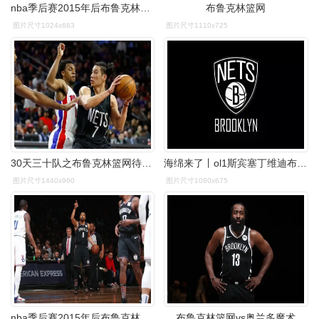
nba季后赛2015年后布鲁克林篮网首度进入季后赛
布鲁克林篮网
图片尺寸1024x683
图片尺寸1110x725
30天三十队之布鲁克林篮网待从头收拾旧山河
海绵来了丨ol1斯宾塞丁维迪布鲁克林篮网队
图片尺寸1440x960
图片尺寸1080x675
nba季后赛2015年后布鲁克林篮网首度进入季后赛
布鲁克林篮网vs奥兰多魔术