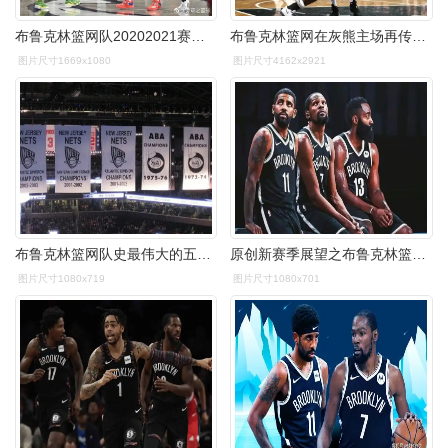
布鲁克林篮网队20202021赛季大名单三巨头领衔
布鲁克林篮网在灰熊主场再传捷报,鏖战四节终取胜_比赛_实力_助攻
图片尺寸1669x1080
图片尺寸4162x2921
布鲁克林篮网队史最伟大的五个时刻
原创新赛季展望之布鲁克林篮网队
图片尺寸1080x719
图片尺寸1080x701