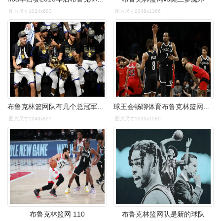
图片尺寸1024x683
图片尺寸2048x1366
布鲁克林篮网队有几个总冠军奖杯(2022年16支季后赛球队上一次夺冠是
球王会畅聊体育布鲁克林篮网队的凯文杜兰特缺少关键球员
图片尺寸1240x827
图片尺寸1920x1280
布鲁克林篮网 110
布鲁克林篮网队是新的球队