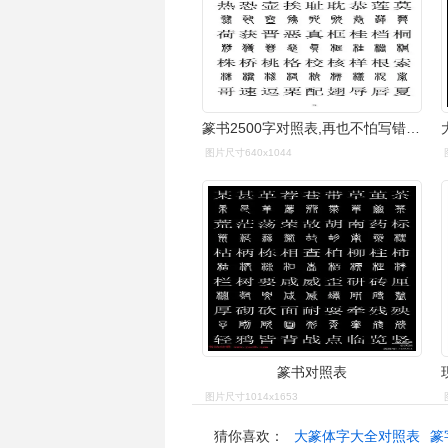
篆书2500字对照表,再也不怕写错了!
图片尺寸640x1044
篆书对照表
图片尺寸1014x1653
猜你喜欢：
大篆体字大全对照表
篆