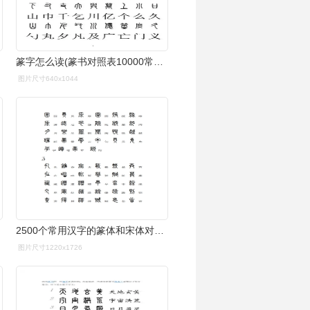
篆字怎么读(篆书对照表10000常用字)-八哥网
图片尺寸640x1044
2500个常用汉字的篆体和宋体对照表,按字母顺序排列,方便查阅
图片尺寸1220x1726