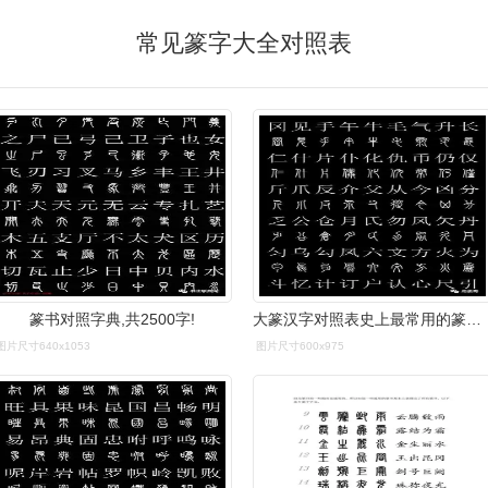
常见篆字大全对照表
篆书对照字典,共2500字!
大篆汉字对照表史上最常用的篆体字和汉字对照表高清收藏版
图片尺寸640x1053
图片尺寸600x975