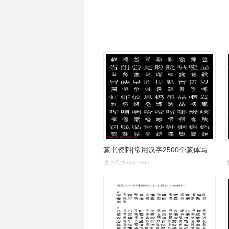
篆书资料|常用汉字2500个篆体写法对照字典-高清版-学篆必备资料
图片尺寸640x1035