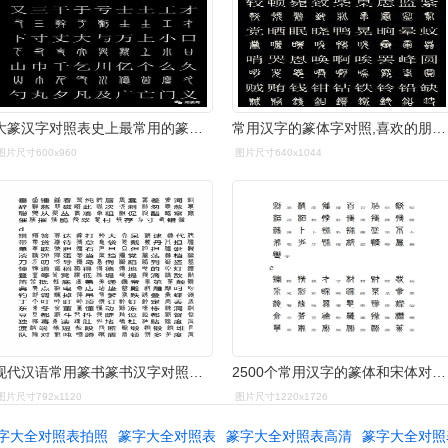
大篆汉字对照表史上最常用的篆体字和汉字对照表高清收藏版
常用汉字的篆体字对照,喜欢的朋友们抓紧收藏吧
图片尺寸600x960
图片尺寸640x1044
现代汉语常用篆书篆书汉字对照表doc18页
2500个常用汉字的篆体和宋体对照表,按字母顺序排列,方便查阅
图片尺寸792x1120
图片尺寸1220x1726
字大全对照表拍照
篆字大全对照表
篆字大全对照表高清
篆字大全对照