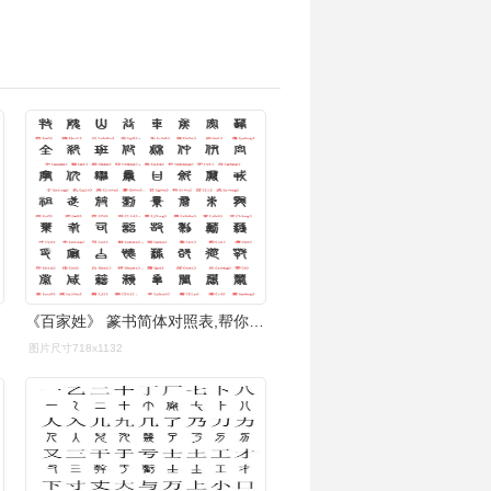
《百家姓》 篆书简体对照表,帮你了解书画印章
图片尺寸718x1132