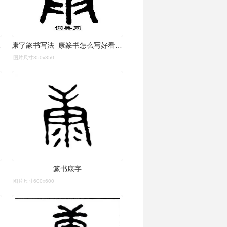
作品欣赏
康字篆书写法_康篆书怎么写好看_康书法图片_词典网
图片尺寸350x350
篆书康字
图片尺寸600x600