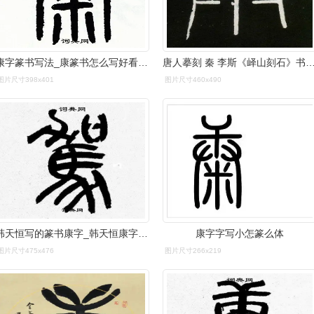
康字篆书写法_康篆书怎么写好看_康书法图片_词典网
唐人摹刻 秦 李斯《峄山刻石》书法字帖
图片尺寸398x401
图片尺寸460x490
韩天恒写的篆书康字_韩天恒康字篆书写法_韩天恒康书法图片_词典网
康字字写小怎篆么体
图片尺寸475x476
图片尺寸266x219