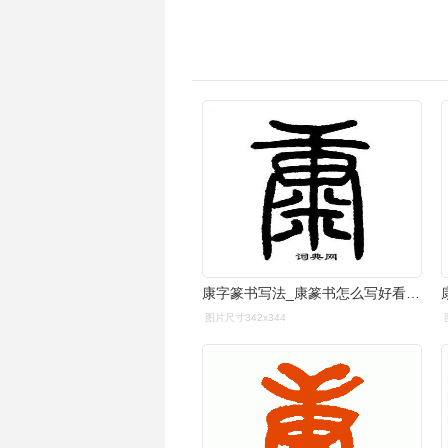
康字篆书写法_康篆书怎么写好看_康书法图片_词典网
图片尺寸342x344