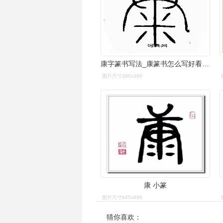
康字篆书写法_康篆书怎么写好看_康书法图片_词典网
图片尺寸390x390
康 小篆
图片尺寸645x690
猜你喜欢：