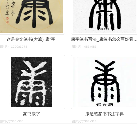
这是金文篆书(大篆)"康"字.
康字篆书写法_康篆书怎么写好看_康书法图片
图片尺寸1200x1278
图片尺寸485x486
篆书康字
康硬笔篆书书法字典
图片尺寸300x300
图片尺寸308x313