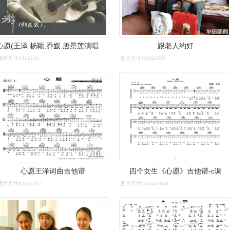
心愿(王泽,杨颖,乔媛,唐景莲演唱歌曲)_百度百科
跟老人约好
图片尺寸220x181
图片尺寸1024x768
心愿王泽词曲吉他谱
四个女生《心愿》吉他谱-c调
图片尺寸892x1267
图片尺寸1654x2340