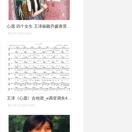
心愿 四个女生 王泽杨颖乔媛唐景莲 简历
图片尺寸500x333
王泽《心愿》吉他谱_e调变调夹4品使用c调指法_高清六线弹唱谱_周明宏
图片尺寸1200x3382