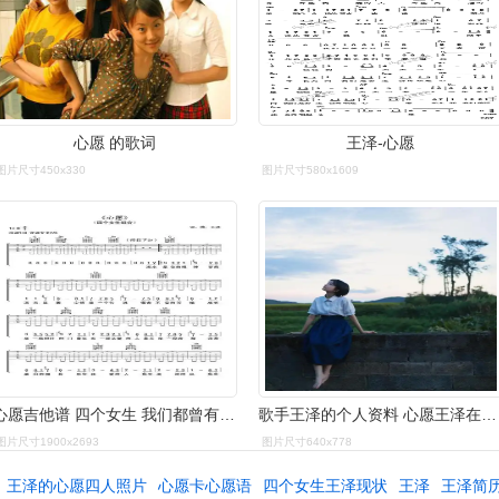
心愿 的歌词
王泽-心愿
图片尺寸450x330
图片尺寸580x1609
心愿吉他谱 四个女生 我们都曾有过一张天真而忧伤的脸1
歌手王泽的个人资料 心愿王泽在美国现状 - 歌词译
图片尺寸1900x2693
图片尺寸640x778
王泽的心愿四人照片
心愿卡心愿语
四个女生王泽现状
王泽
王泽简