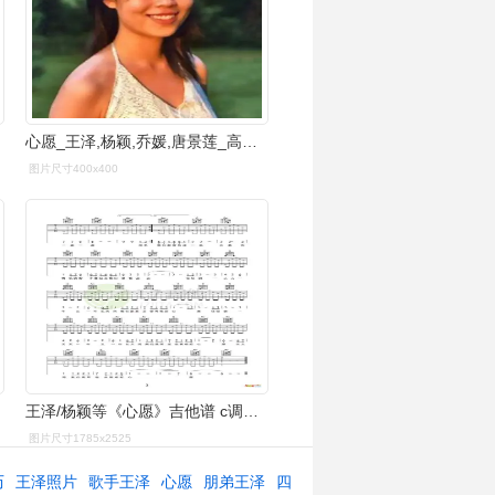
心愿_王泽,杨颖,乔媛,唐景莲_高音质在线试听_心愿歌词|歌曲下载_酷狗
图片尺寸400x400
王泽/杨颖等《心愿》吉他谱 c调弹唱谱 两个版本
图片尺寸1785x2525
历
王泽照片
歌手王泽
心愿
朋弟王泽
四