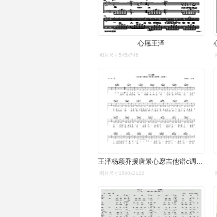
心愿王泽
图片尺寸545x746
王泽杨颖乔援唐景心愿吉他谱c调吉他弹唱谱
图片尺寸1500x2122