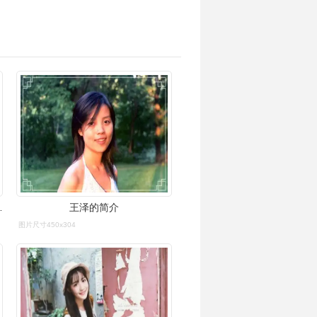
的风五线谱预览2
王泽的简介
图片尺寸450x304