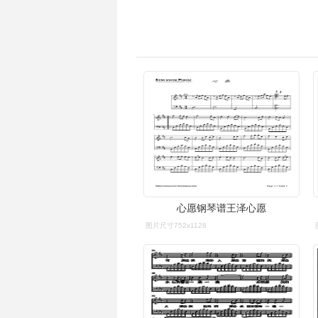
心愿钢琴谱王泽心愿
图片尺寸752x1128