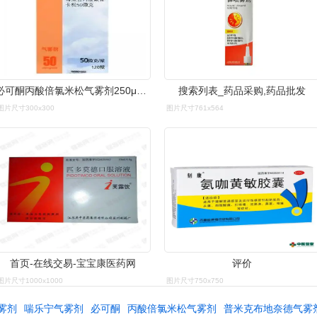
必可酮丙酸倍氯米松气雾剂250μg80揿
搜索列表_药品采购,药品批发
图片尺寸300x300
图片尺寸761x564
首页-在线交易-宝宝康医药网
评价
图片尺寸1000x1000
图片尺寸750x750
雾剂
喘乐宁气雾剂
必可酮
丙酸倍氯米松气雾剂
普米克布地奈德气雾