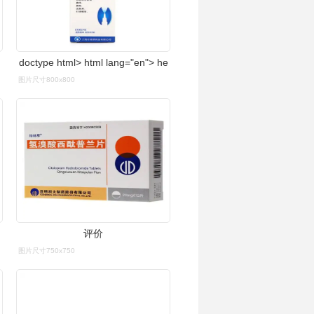
doctype html> html lang="en"> he
图片尺寸800x800
评价
图片尺寸750x750