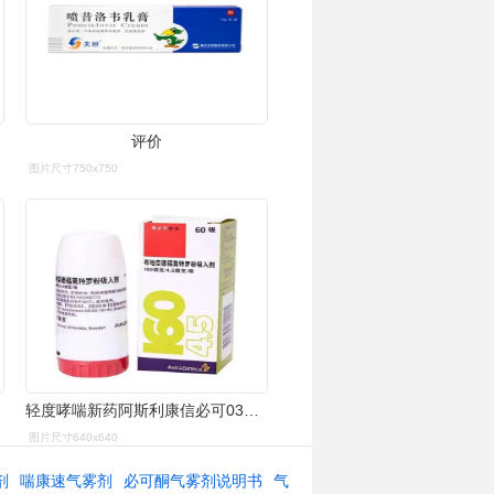
评价
图片尺寸750x750
轻度哮喘新药阿斯利康信必可03都保03获国家药监局
图片尺寸640x640
剂
喘康速气雾剂
必可酮气雾剂说明书
气