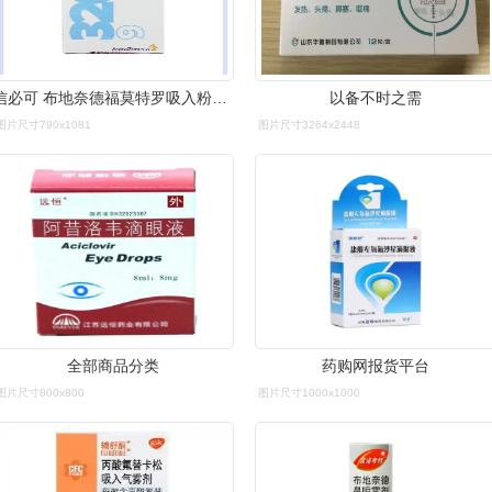
信必可 布地奈德福莫特罗吸入粉雾剂(ll) 320μg:9μg*60喷/支 哮喘
以备不时之需
图片尺寸790x1081
图片尺寸3264x2448
全部商品分类
药购网报货平台
图片尺寸800x800
图片尺寸1000x1000