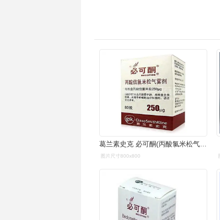
葛兰素史克 必可酮(丙酸氯米松气雾剂)250μg*80喷/瓶
图片尺寸800x800