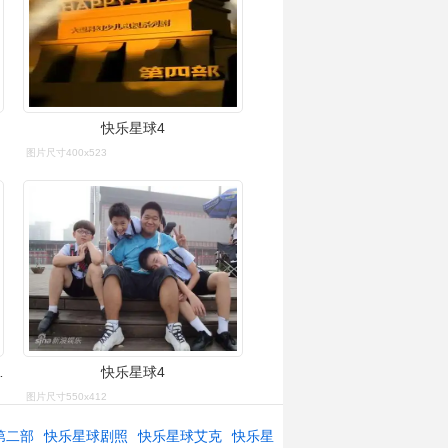
快乐星球4
图片尺寸400x523
如今美到不承认_成长
快乐星球4
图片尺寸550x412
第二部
快乐星球剧照
快乐星球艾克
快乐星