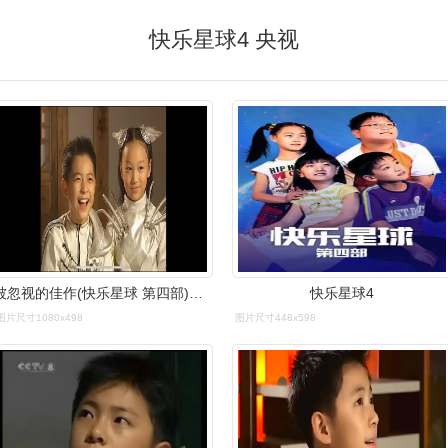
快乐星球4 央视
被忽视的佳作(快乐星球 第四部)剧评
快乐星球4
图片尺寸1080x498
图片尺寸448x598