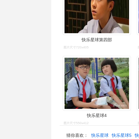
快乐星球第四部
图片尺寸720x405
快乐星球4
图片尺寸550x412
猜你喜欢：
快乐星球
快乐星球5
快