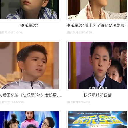
快乐星球4
快乐星球4博士为了得到梦境复原机命令俩助手
图片尺寸480x360
图片尺寸1280x720
90后回忆杀《快乐星球4》女扮男装骗了整个童年,如今美到不承认_成长
快乐星球第四部
图片尺寸1044x950
图片尺寸720x405