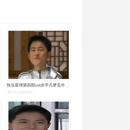
快乐星球第四部cut步平凡梦见牛庄空间站
图片尺寸1336x972