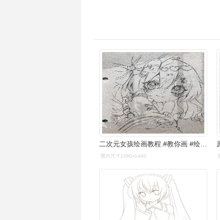
二次元女孩绘画教程.#教你画 #绘画过程 #手绘临摹 #简笔 - 抖音
图片尺寸1080x1440