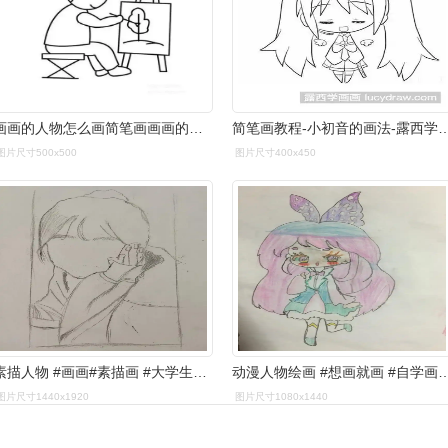
画画的人物怎么画简笔画画画的人物怎么画的简笔画画法
简笔画教程-小初音的画法
图片尺寸500x500
图片尺寸400x450
素描人物 #画画#素描画 #大学生暑假日常 #蔡徐坤 不 - 抖音
动漫人物绘画 #想画就画 #自学
图片尺寸1440x1920
图片尺寸1080x1440