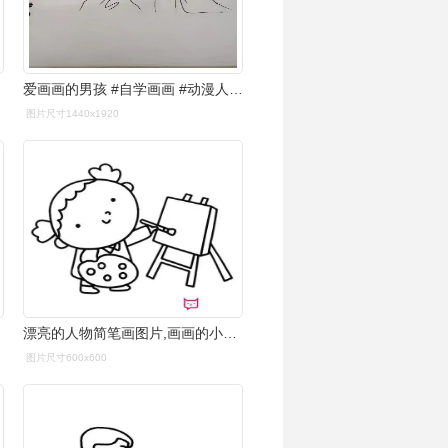
爱画画的男孩 #自学画画 #动漫人物 #随手画 #日常瞎画 - 抖音
图片尺寸1440x1920
漂亮的人物简笔画图片,画画的小女孩
图片尺寸600x600