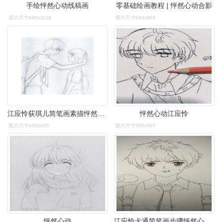
手绘怦然心动线稿画
零基础绘画教程 | 怦然心动合影
图片尺寸640x1138
图片尺寸640x869
江应怜荻琪儿简笔画素描怦然心动应江怜简笔画怦然心动江应怜狄淇儿
怦然心动江应怜
图片尺寸400x400
图片尺寸500x667
怦然心动
江应怜卡通简笔画步骤怦然心动江应怜的眼睛简笔画怦然心动q萌简笔画