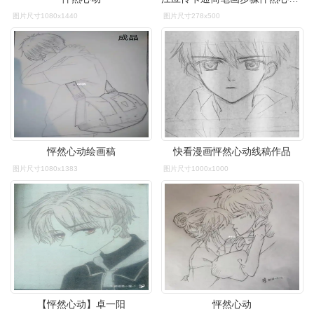
图片尺寸1080x1440
图片尺寸278x500
怦然心动绘画稿
快看漫画怦然心动线稿作品
图片尺寸1080x1383
图片尺寸1000x1000
【怦然心动】卓一阳
怦然心动