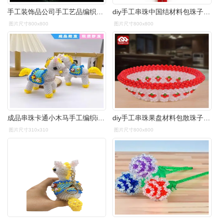
手工装饰品公司手工艺品编织珠子串珠包珠子材料摆件其他diy饰品配件
diy手工串珠中国结材料包珠子编织工艺品家居装饰品客厅挂件制作
图片尺寸800x800
图片尺寸800x800
成品串珠卡通小木马手工编织ins钥匙包包挂件儿童小礼物书包挂饰
diy手工串珠果盘材料包散珠子制作家居编织创意摆件装饰品工艺品
图片尺寸310x310
图片尺寸800x800