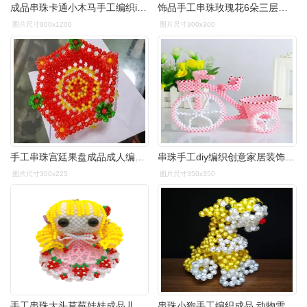
成品串珠卡通小木马手工编织ins钥匙包包挂件儿童小礼物书包挂饰
饰品手工串珠玫瑰花6朵三层套餐diy编织家居饰品插花摆件珠子工艺品
图片尺寸900x1200
图片尺寸300x300
手工串珠宫廷果盘成品成人编织客厅饰品摆件工艺品制作五果花盘
串珠手工diy编织创意家居装饰单车收纳时尚工艺品散珠制作材料包 单车
图片尺寸300x225
图片尺寸350x350
手工串珠大头草莓娃娃成品儿童礼物玩偶芭比娃娃diy编织包包挂饰
串珠小狗手工编织成品 动物雪纳瑞diy摆件创意仿真宜家工艺品可爱