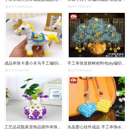
图片尺寸1200x1200
图片尺寸800x800
成品串珠卡通小木马手工编织ins钥匙包包挂件儿童小礼物书包挂饰
手工串珠发财树材料包diy编织家居e摆件珠子工艺品散珠制作摇钱树
图片尺寸750x750
图片尺寸800x800
工艺品花瓶家居饰品摆件串珠花子编织品手工
水晶爱心挂件成品 手工串珠diy材料包编织包包钥匙挂件工艺饰品