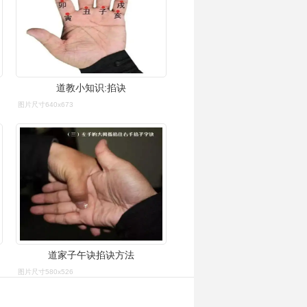
道教小知识:掐诀
图片尺寸640x673
道家子午诀掐诀方法
图片尺寸580x526