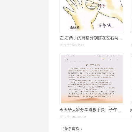
左,右两手的拇指分别搭在左右两手的"子","午"部位,故而为"子午诀"
图片尺寸682x516
今天给大家分享道教手决—子午诀,感兴趣的朋友可以停留观看#道 - 抖
图片尺寸860x1920
猜你喜欢：