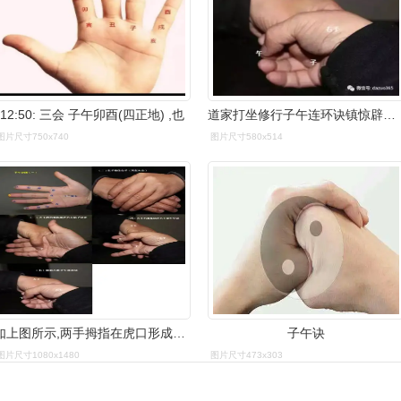
12:50: 三会 子午卯酉(四正地) ,也
道家打坐修行子午连环诀镇惊辟邪制幻掐诀方法
图片尺寸750x740
图片尺寸580x514
如上图所示,两手拇指在虎口形成太极图形状,其余四指代表八卦,两手一
子午诀
图片尺寸1080x1480
图片尺寸473x303