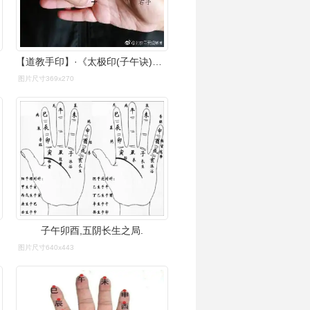
【道教手印】·《太极印(子午诀)》:两手掐诀之时,以左手虎口,抱右手
图片尺寸369x270
子午卯酉,五阴长生之局.
图片尺寸640x443