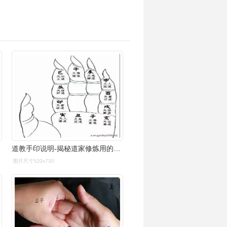
道教手印说明-揭秘道家修炼用的手印——"子午诀"-57g游戏网
图片尺寸520x730