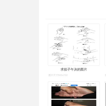
求掐子午决的图片
图片尺寸500x702