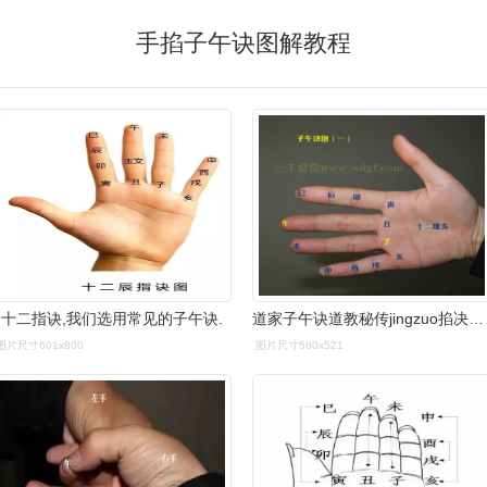
手掐子午诀图解教程
十二指诀,我们选用常见的子午诀.
道家子午诀道教秘传jingzuo掐决盘坐方法
图片尺寸601x800
图片尺寸580x521