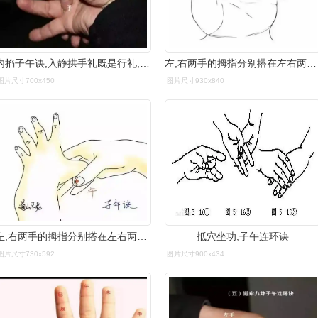
内掐子午诀,入静拱手礼既是行礼,也是修炼,随时可以练习.
左,右两手的拇指分别搭在左右两手的"子","午"部位,故而为"子午诀"
图片尺寸700x450
图片尺寸930x840
左,右两手的拇指分别搭在左右两手的"子","午"部位,故而为"子午诀"
抵穴坐功,子午连环诀
图片尺寸730x592
图片尺寸900x434