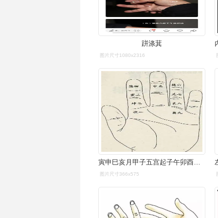
跰涤萁
图片尺寸1080x2316
寅申巳亥月甲子五宫起子午卯酉月甲子六乾栖辰戍丑未月甲子加兑飞排山
图片尺寸366x575