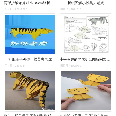
两版折纸老虎对比 35cm纸折了两只老虎,一个是小松英夫的,一个是神谷
折纸图解小松英夫老虎
图片尺寸960x1280
图片尺寸499x313
折纸王子教你小松英夫老虎
小松英夫的老虎折纸图解附加开头折痕折成参考成品展示与折痕
图片尺寸260x364
图片尺寸500x708
折纸小松英夫老虎图解旧版240步
可爱的小老虎# 老虎#折纸# 手工#亲子# 创.手工diy创意的微博视频