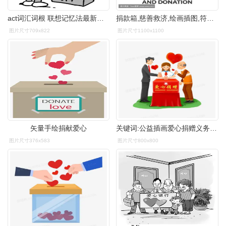
act词汇词根 联想记忆法最新章节_俞敏洪著_掌阅小说网
捐款箱,慈善救济,绘画插图,符号,拇指
图片尺寸709x822
图片尺寸1100x1100
矢量手绘捐献爱心
关键词:公益插画爱心捐赠义务公益热心责任献爱心国际慈善日慈善志愿
图片尺寸376x583
图片尺寸800x800