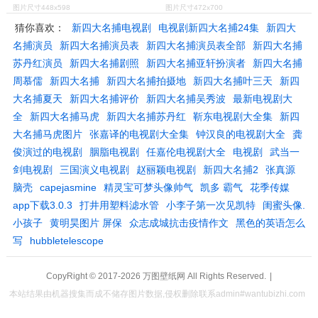
图片尺寸448x598
图片尺寸472x700
猜你喜欢：
新四大名捕电视剧
电视剧新四大名捕24集
新四大
名捕演员
新四大名捕演员表
新四大名捕演员表全部
新四大名捕
苏丹红演员
新四大名捕剧照
新四大名捕亚轩扮演者
新四大名捕
周慕儒
新四大名捕
新四大名捕拍摄地
新四大名捕叶三天
新四
大名捕夏天
新四大名捕评价
新四大名捕吴秀波
最新电视剧大
全
新四大名捕马虎
新四大名捕苏丹红
靳东电视剧大全集
新四
大名捕马虎图片
张嘉译的电视剧大全集
钟汉良的电视剧大全
龚
俊演过的电视剧
胭脂电视剧
任嘉伦电视剧大全
电视剧
武当一
剑电视剧
三国演义电视剧
赵丽颖电视剧
新四大名捕2
张真源
脑壳
capejasmine
精灵宝可梦头像帅气
凯多 霸气
花季传媒
app下载3.0.3
打井用塑料滤水管
小李子第一次见凯特
闺蜜头像.
小孩子
黄明昊图片 屏保
众志成城抗击疫情作文
黑色的英语怎么
写
hubbletelescope
CopyRight © 2017-2026
万图壁纸网
All Rights Reserved.
|
本站结果由机器搜集而成不储存图片数据,侵权删除联系admin#wantubizhi.com