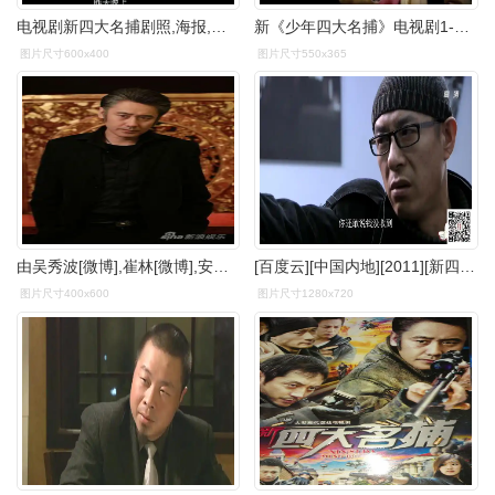
电视剧新四大名捕剧照,海报,穿帮照,拍摄地图片_电视剧_剧情吧
新《少年四大名捕》电视剧1-4集张翰版全集剧情介绍
图片尺寸600x400
图片尺寸550x365
由吴秀波[微博],崔林[微博],安泽豪主演的电视剧《新四大名捕》今日(5
[百度云][中国内地][2011][新四大名捕][安泽豪,吴秀波,崔林,李广斌]
图片尺寸400x600
图片尺寸1280x720