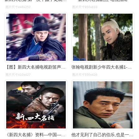
图片尺寸448x252
图片尺寸950x633
【图】新四大名捕电视剧笛声有吗? 电视剧演员阵容强大引关注
张翰电视剧新少年四大名捕1-48集电视剧全集介绍至大结局
图片尺寸410x427
图片尺寸550x426
《新四大名捕》资料—中国—电视剧—优酷网,视频高清在线观看—又名
他才见到了自己的伯乐,也是一个偶然的机会结识孙红雷,就是电视剧