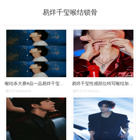
易烊千玺喉结锁骨
喉结杀大赛#品一品易烊千玺的名品锁骨 致命喉结!
易烊千玺性感部位特写喉结加锁骨画面令人心动
图片尺寸690x979
图片尺寸778x1113