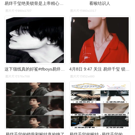
易烊千玺绝美锁骨是上帝精心雕刻的艺术品
看喉结识人
图片尺寸960x1707
图片尺寸960x1017
这下颌线真的好鲨#tfboys易烊千玺 #全世界最好的易烊千玺 #喉结
4月8日 9:47 关注 易烊千玺 锁骨杀
图片尺寸576x768
图片尺寸852x480
易烊千玺的锁骨和喉结真的绝了
易烊千玺的喉结.·易烊千玺的锁骨· 减肥时的动力 ·易烊千 - 抖音