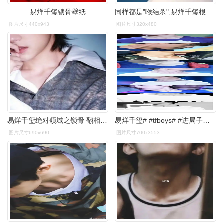
易烊千玺锁骨壁纸
同样都是"喉结杀",易烊千玺根本不算啥,看到蔡徐坤真的爱了!
图片尺寸440x943
图片尺寸320x480
易烊千玺绝对领域之锁骨 翻相册突然看到嘿嘿嘿嘿嘿嘿@tfboys-易烊
易烊千玺# #tfboys# #进局子系列# 喉结,苏脖和锁骨
图片尺寸690x690
图片尺寸700x3553