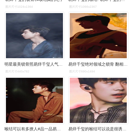
图片尺寸1024x1364
图片尺寸1066x2367
明星最美锁骨照易烊千玺人气最高鹿晗的锁骨可以放鸡蛋
易烊千玺绝对领域之锁骨 翻相册突然看到嘿嘿嘿嘿嘿嘿@tfboys-易烊
图片尺寸440x782
图片尺寸690x1494
喉结可以有多撩人#品一品易烊千玺的名品锁骨 致命喉结!
易烊千玺的喉结可以说是很诱人了,小编已经沦陷在大佬的喉结里,是一名