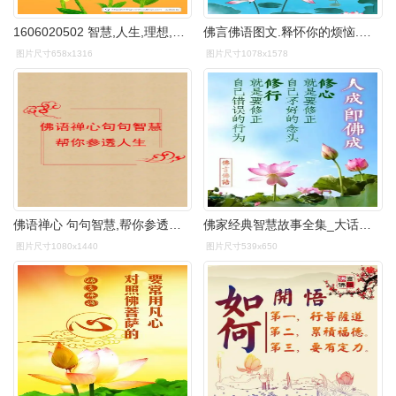
1606020502 智慧,人生,理想,心理,专业,摄影,美,韵,观音,菩萨,唯美,花
佛言佛语图文.释怀你的烦恼.启迪智慧,清除心理雾霾
图片尺寸658x1316
图片尺寸1078x1578
佛语禅心 句句智慧,帮你参透人生!过去心不可得,现在心不可得 - 抖音
佛家经典智慧故事全集_大话佛家智慧_佛家智慧心语图片
图片尺寸1080x1440
图片尺寸539x650