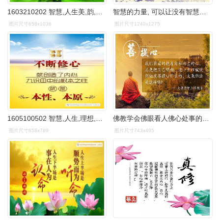
1603210202 智慧,人生美,韵,唯美,花,佛,禅,心灵,文化,文化,修养,境界
智慧的力量, 可以让没有智慧的人 做事之前三思而后行!
图片尺寸658x1036
图片尺寸1240x1275
1605100502 智慧,人生,理想,心理,专业,摄影,美,韵,观音,菩萨,唯美,花
佛教学会佛眼看人佛心处事的大智慧人生从此幸福无碍
图片尺寸658x789
图片尺寸743x495