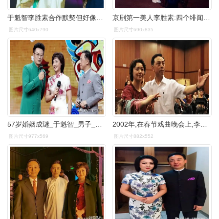
于魁智李胜素合作默契但好像一年也演不了几回想看也很难
京剧第一美人李胜素:四个绯闻老公没一个真的,57岁成
图片尺寸640x790
图片尺寸690x835
57岁婚姻成谜_于魁智_男子_白燕升
2002年,在春节戏曲晚会上,李胜素和于魁智表演《二进宫》选段,紧接着
图片尺寸977x569
图片尺寸882x552