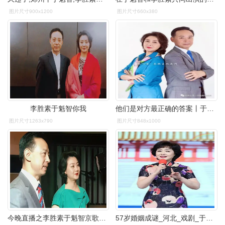
图片尺寸900x1200
图片尺寸660x380
李胜素于魁智你我
他们是对方最正确的答案丨于魁智李胜素获戏码头中国好搭档总冠军
图片尺寸1263x790
图片尺寸848x1000
今晚直播之李胜素于魁智京歌《中华》
57岁婚姻成谜_河北_戏剧_于魁智