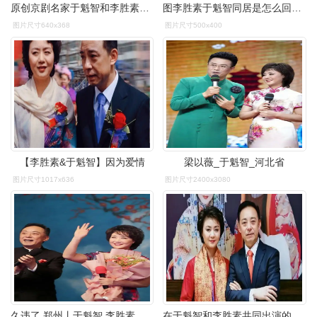
原创京剧名家于魁智和李胜素堪称当今京剧界第一搭档但是新编戏太少
图李胜素于魁智同居是怎么回事男方妻子是谁
图片尺寸640x368
图片尺寸500x400
【李胜素&于魁智】因为爱情
梁以薇_于魁智_河北省
图片尺寸1017x636
图片尺寸2400x3080
久违了,郑州丨于魁智,李胜素率国家京剧院一团亮相河南艺术中心
在于魁智和李胜素共同出演的一场广受关注的演出过后,于魁智对于这个