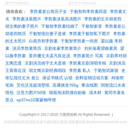
图片尺寸980x612
图片尺寸1080x1384
猜你喜欢：
李胜素老公简历子女
于魁智和李胜素同居
李胜素丈
夫
李胜素泳装图片
李胜素泳装高清图片
李胜素的丈夫胡老四
胡文阁的妻子照片
于魁智李胜素结婚了
于魁智家变
李胜素老公
胡老四简历
于魁智现任妻子是谁
李胜素于魁智私下图片
李胜素
的丈夫照片
白燕升和李胜素
于魁智李胜素一间房
梁以薇 李胜
素
演员李胜素简历
京剧名家李胜素简介
刘长瑜看望曲素英
梁
以薇李胜素
姜亦珊丈夫孟凡良近况
李胜素简介 写真
京剧界对胡
文阁态度
京剧演员侯宇丈夫是谁
李胜素京剧演唱专辑
京剧演员
王蓉蓉近况
胡文阁京剧经典唱段
李胜素 私人
于魁智武家坡
史
依弘现任丈夫 老公
保证书格式 认错
饮料促销活动方案
柯南简
笔画
艾伦沃克超清壁纸
高通骁龙765g
事业线图
弱智流口水表
情包
注意力图片50张
墙面泡沫防撞自贴板
湿木材
黄冈市著名
景点
op37no10莱蒙钢琴谱
CopyRight © 2017-2026
万图壁纸网
All Rights Reserved.
|
本站结果由机器搜集而成不储存图片数据,侵权删除联系admin#wantubizhi.com