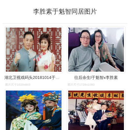
李胜素于魁智同居图片
湖北卫视戏码头20181014于魁智李胜素cut
往后余生l于魁智x李胜素
图片尺寸1029x643
图片尺寸1728x1080