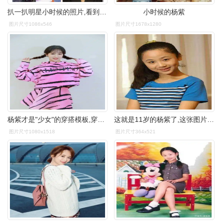
扒一扒明星小时候的照片,看到他网友表示认不出_邓超_杨紫_彭于晏
小时候的杨紫
图片尺寸1086x546
图片尺寸1678x1280
杨紫才是"少女"的穿搭模板,穿粉色豹纹套装,女团范十足_连衣裙_效果
这就是11岁的杨紫了,这张图片是《孝庄秘史》中饰演少年宛如的时候的
图片尺寸1080x1518
图片尺寸364x521