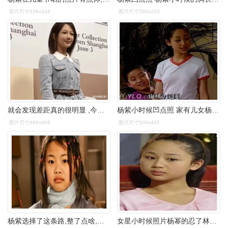
图片尺寸639x344
图片尺寸580x293
就会发现差距真的很明显 ,今年年初的时候杨紫参加了 很多的活动
杨紫小时候凹点照 家有儿女杨紫疑似没穿内衣
图片尺寸960x806
图片尺寸500x445
杨紫选择了这条路,整了点啥,有时候表情也有点让人觉得不太对劲,但是
女星小时候照片杨幂的忍了林允的也忍了杨紫的就忍无可忍了