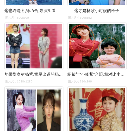
这也许是 机缘巧合,导演组看到小时候的 杨紫漂亮可爱,然后邀请她
这才是杨紫小时候的样子
图片尺寸600x800
图片尺寸600x552
苹果型身材杨紫,童星出道的杨紫,大家可以说是看着她长大的,小时候算
杨紫与"小杨紫"合照,相对比小时候模样,有无整容十分显然了!
图片尺寸1588x1280
图片尺寸710x896