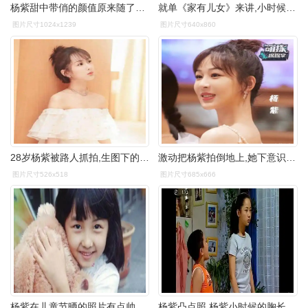
杨紫甜中带俏的颜值原来随了妈,小时候娇俏可爱,长大后淑女子雅_妈妈
就单《家有儿女》来讲,小时候的杨紫不仅扎着一个马尾还又黑又丑.
图片尺寸1024x1239
图片尺寸640x860
28岁杨紫被路人抓拍,生图下的身材引热议:这还是你女神吗_小时候_明星
激动把杨紫拍倒地上,她下意识反应却成焦点_儿女_节目_小时候
图片尺寸526x518
图片尺寸685x666
杨紫在儿童节晒的照片有点帅,景甜从小就是女神啊!_小时候_穿着_童心
杨紫凸点照 杨紫小时候的胸长这样