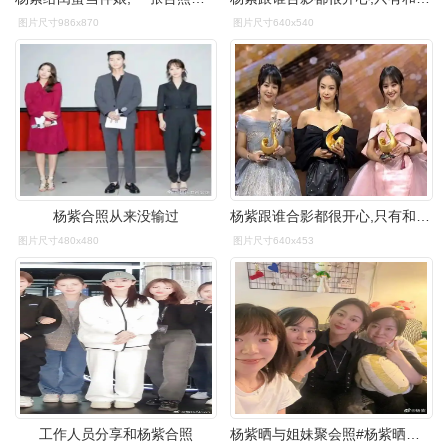
图片尺寸986x870
图片尺寸640x540
杨紫合照从来没输过
杨紫跟谁合影都很开心,只有和她们合照"冷漠脸",却反被心疼!
图片尺寸480x480
图片尺寸640x453
工作人员分享和杨紫合照
杨紫晒与姐妹聚会照#杨紫晒与姐妹聚会合照,国庆假期就是要一起嗥皮