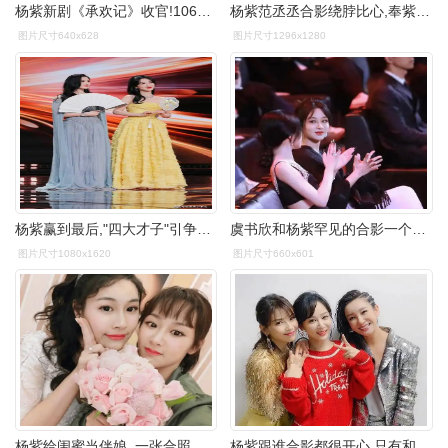
杨紫新剧《承欢记》收官!106天辛勤付出,和许凯合照满满的cp感
杨紫范丞丞合影绕脖比心,奉紫丞婚cp感好配啊
图片尺寸640x628
图片尺寸1296x1280
杨紫赢到最后,"四大才子"引争议_赵露思_作品_白鹿跟
虞书欣和杨紫罕见的合影一个娇一个俏为啥被说普通
图片尺寸1080x1620
图片尺寸660x601
杨紫给闺蜜当伴娘, 一张合照将她隐藏的腰围给显示出来了!
杨紫跟谁合影都很开心,只有和她们合照"冷漠脸",却反被心疼!