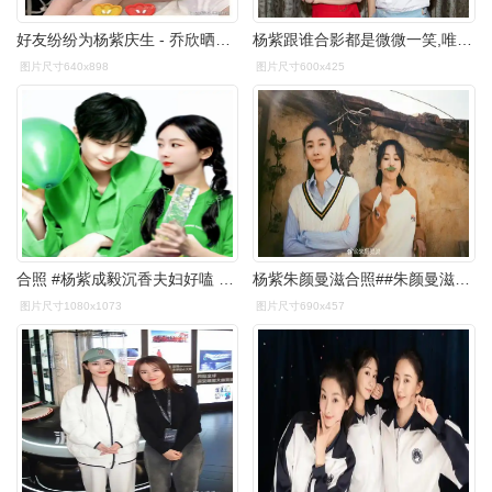
好友纷纷为杨紫庆生 - 乔欣晒出两人小时候合照 - 杨紫回复乔欣要
杨紫跟谁合影都是微微一笑,唯独跟他例外,难怪两人会传绯闻?
图片尺寸640x898
图片尺寸600x425
合照 #杨紫成毅沉香夫妇好嗑 #能不能不要限流 - 抖音
杨紫朱颜曼滋合照##朱颜曼滋晒与杨紫合照
图片尺寸1080x1073
图片尺寸690x457