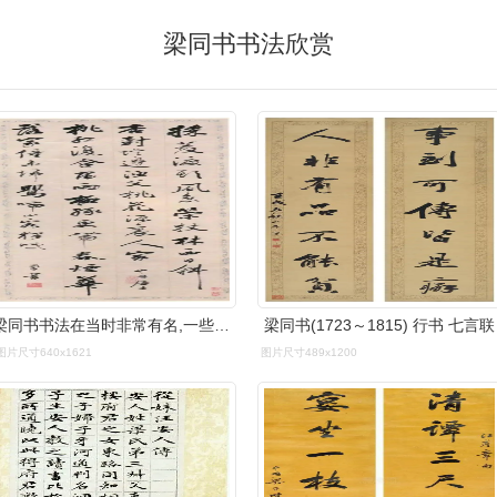
梁同书书法欣赏
梁同书书法在当时非常有名,一些国外(日本,朝鲜,琉球)的人都很欣赏,以
梁同书(1723～1815) 行书 七言联
图片尺寸640x1621
图片尺寸489x1200