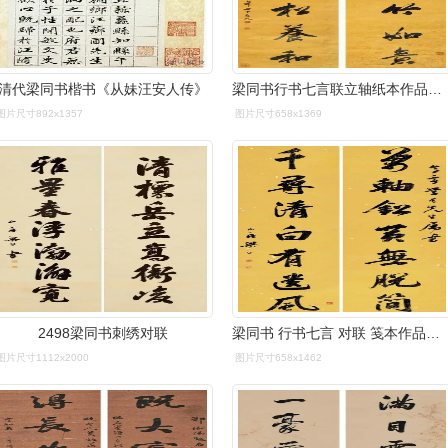
清代梁同书楷书《从妹汪安人传》
梁同书行书七言联立轴纸本作品欣赏
图片尺寸892x1357
图片尺寸658x1369
2498梁同书刺绣对联
梁同书 行书七言 对联 笺本作品欣赏
图片尺寸1112x2000
图片尺寸658x1462