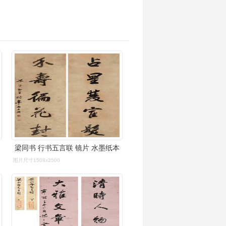
梁同书 行书五言联 镜片 水墨纸本
图片尺寸1508x2500