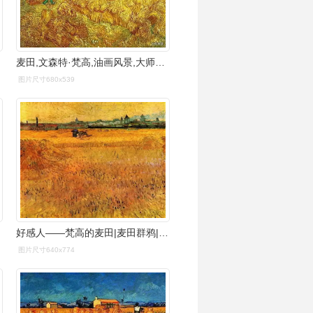
麦田,文森特·梵高,油画风景,大师作品,守望者,油画:金黄色的麦田
图片尺寸680x539
好感人——梵高的麦田|麦田群鸦|油画_网易订阅
图片尺寸640x774