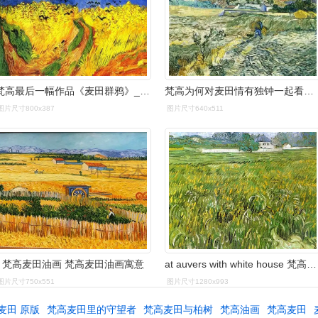
梵高最后一幅作品《麦田群鸦》_梵高_高清油画_超高清世界名画下载网
梵高为何对麦田情有独钟一起看看梵高的麦田画作
图片尺寸800x387
图片尺寸640x511
梵高麦田油画 梵高麦田油画寓意
at auvers with white house 梵高油画作品,无水印高清大图 - 麦田
图片尺寸750x551
图片尺寸1280x993
麦田 原版
梵高麦田里的守望者
梵高麦田与柏树
梵高油画
梵高麦田