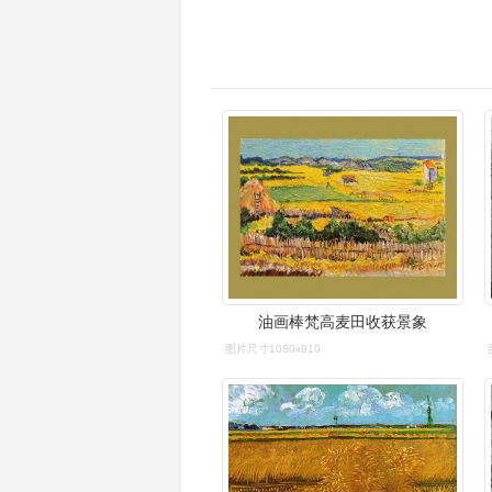
油画棒梵高麦田收获景象
图片尺寸1080x810