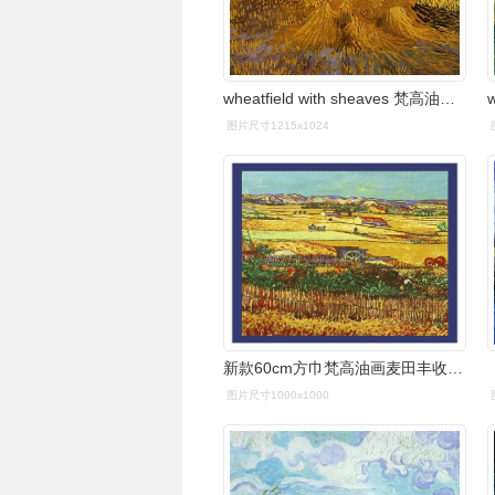
wheatfield with sheaves 梵高油画作品,无水印高清大图 - 麦田艺术
图片尺寸1215x1024
新款60cm方巾梵高油画麦田丰收女士印花装饰小方巾丝巾小领巾围巾
图片尺寸1000x1000