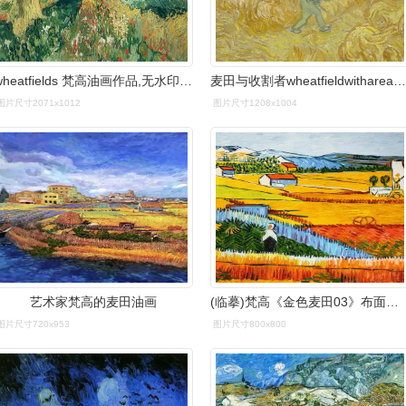
wheatfields 梵高油画作品,无水印高清大图 - 麦田艺术
麦田与收割者wheatfieldwithareaper文森特梵高vincentvangogh油画
图片尺寸2071x1012
图片尺寸1208x1004
艺术家梵高的麦田油画
(临摹)梵高《金色麦田03》布面油画
图片尺寸720x953
图片尺寸800x800