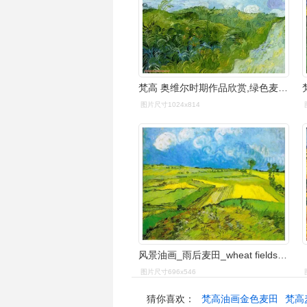
梵高 奥维尔时期作品欣赏,绿色麦田 荷兰 梵高作品赏析 1890 油画
图片尺寸1024x814
风景油画_雨后麦田_wheat fields after the rain-文森特·梵高
图片尺寸696x546
猜你喜欢：
梵高油画金色麦田
梵高