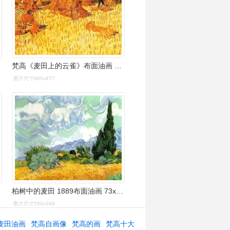
梵高《麦田上的云雀》布面油画 34x65.5cm 阿姆斯特丹凡高博物馆
图片尺寸600x477
柏树中的麦田 1889布面油画 73x93.5cam
图片尺寸550x399
麦田油画
梵高自画像
梵高的画
梵高十大