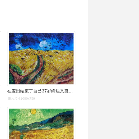
在麦田结束了自己37岁绚烂又孤独的人生……#任性画派 #梵高 #油画
图片尺寸1080x759