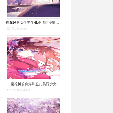
樱花风景女生男生4k高清动漫壁纸手机壁纸
图片尺寸800x450
樱花树前身穿和服的美丽少女
图片尺寸1024x2048