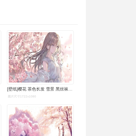
[壁纸]樱花 茶色长发 雪景 黑丝袜动漫美女4k壁纸
图片尺寸1722x1080