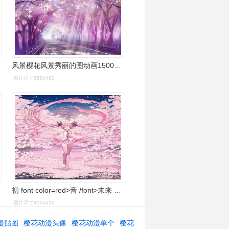
风景樱花风景秀丽的图动画1500x1054壁纸
图片尺寸658x462
初 font color=red>音 /font>未来 粉色樱花 手机壁纸
图片尺寸450x636
漫贴图
樱花动漫头像
樱花动漫单个
樱花