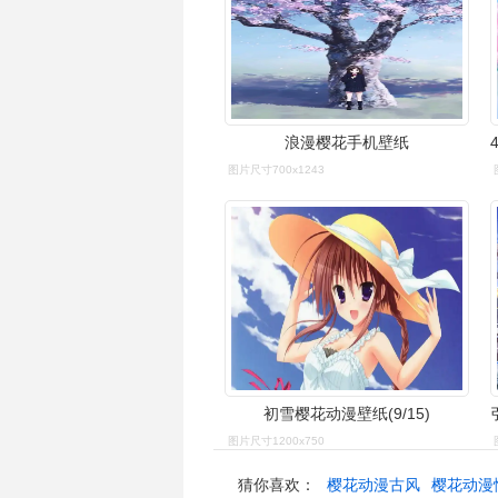
浪漫樱花手机壁纸
图片尺寸700x1243
初雪樱花动漫壁纸(9/15)
图片尺寸1200x750
猜你喜欢：
樱花动漫古风
樱花动漫