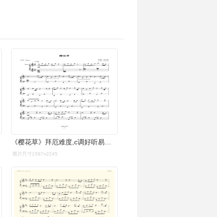
《樱花草》拜厄难度,c调好听易上手哦钢琴谱-虫虫钢琴
图片尺寸1587x2245