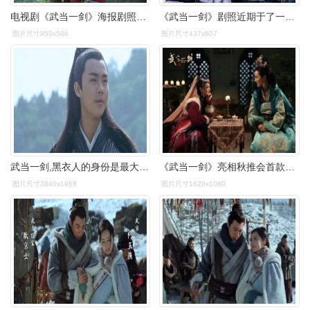
电视剧《武当一剑》海报剧照图片
《武当一剑》剧照近期于了一演过的电影电视剧2018 在《武当一剑》中
图片尺寸950x586
图片尺寸437x607
武当一剑,黑衣人的身份是最大的看点,整部剧有些高开低走_玉京_电视剧
《武当一剑》亮相秋推会首款海报唤醒武侠热血
图片尺寸3840x1968
图片尺寸1620x1080