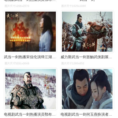
图片尺寸1266x2070
图片尺寸1620x1080
武当一剑热播宋佳伦演绎江湖恩仇录
威力斯武当一剑首触武侠剧展侠骨柔情
图片尺寸5201x3648
图片尺寸1280x852
电视剧武当一剑热播演员鄂布斯出演努尔哈赤
电视剧武当一剑何玉燕扮演者傅颖古装剧照图片