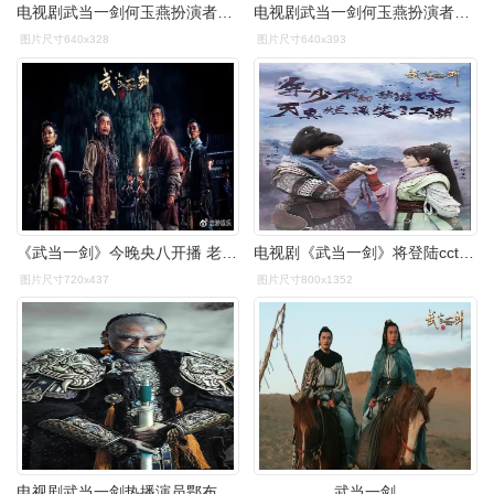
电视剧武当一剑何玉燕扮演者傅颖古装剧照图片
电视剧武当一剑何玉燕扮演者傅颖古装剧照图片
图片尺寸640x328
图片尺寸640x393
《武当一剑》今晚央八开播 老戏骨杨猛上演江湖恩仇录
电视剧《武当一剑》将登陆cctv-8晚间档
图片尺寸720x437
图片尺寸800x1352
电视剧武当一剑热播演员鄂布斯出演努尔哈赤
武当一剑