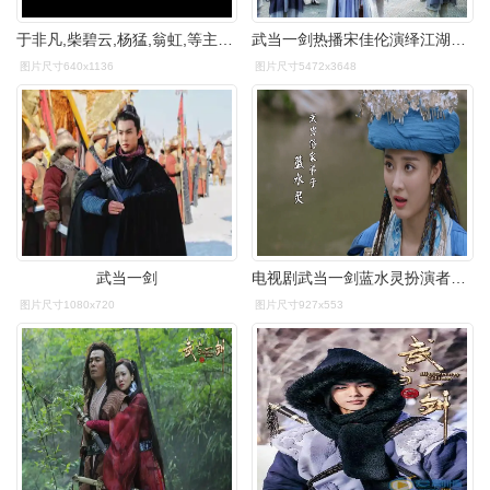
于非凡,柴碧云,杨猛,翁虹,等主演的古装武侠电视剧《武当一剑》将在
武当一剑热播宋佳伦演绎江湖恩仇录
图片尺寸640x1136
图片尺寸5472x3648
武当一剑
电视剧武当一剑蓝水灵扮演者孙佳雨古装剧照图片
图片尺寸1080x720
图片尺寸927x553