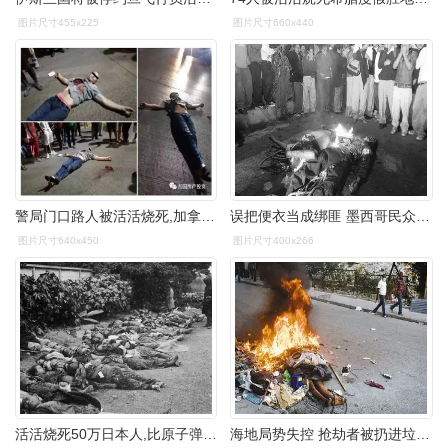
图片尺寸455x225
图片尺寸660x440
警局门口路人被活活烧死,加拿大"后花园" 你还敢去吗?
误把便衣当成绑匪 墨西哥民众烧死两名特工(图)
图片尺寸640x450
图片尺寸400x266
活活烧死50万日本人,比原子弹还恐怖_网易订阅
海地局势失控 抢劫者被扔进垃圾堆活活烧死(图)