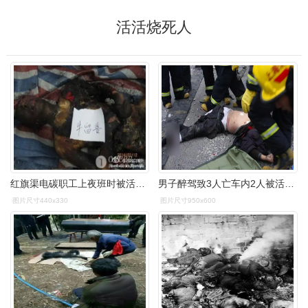
活活烧死人
红旗渠电碳职工上夜班时被活活烧死 家属维权被群殴
男子醉驾致3人亡车内2人被活活烧死
图片尺寸440x330
图片尺寸950x600