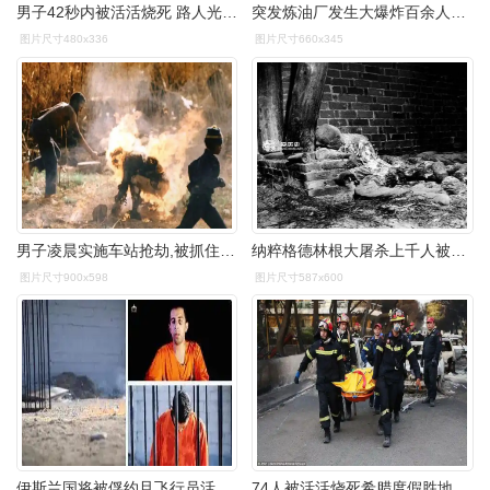
男子42秒内被活活烧死 路人光顾拍摄未施救
突发炼油厂发生大爆炸百余人活活被烧死焦尸遍地触目惊心
图片尺寸480x336
图片尺寸660x345
男子凌晨实施车站抢劫,被抓住后活活烧死
纳粹格德林根大屠杀上千人被关进谷仓活活烧死
图片尺寸900x598
图片尺寸587x600
伊斯兰国将被俘约旦飞行员活活烧死图
74人被活活烧死希腊度假胜地发生惨烈火灾现场宛若庞贝