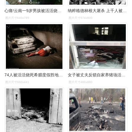
心痛!云南一9岁男孩被活活烧死 村民不会用灭火器 干着急
纳粹格德林根大屠杀 上千人被关进谷仓活活烧死
图片尺寸640x785
图片尺寸574x600
74人被活活烧死希腊度假胜地发生惨烈火灾现场宛若庞贝
女子被丈夫反锁自家养猪场活活烧死(图)
图片尺寸660x441
图片尺寸486x880