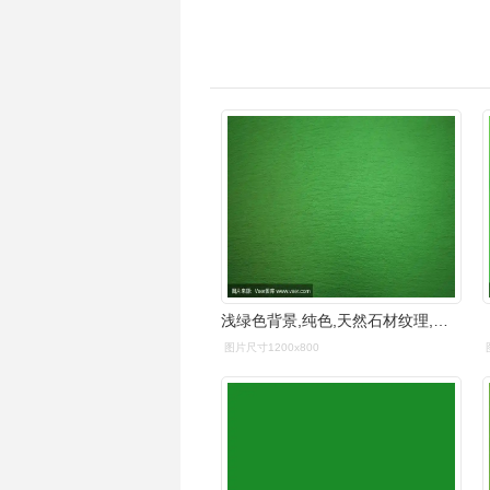
浅绿色背景,纯色,天然石材纹理,旗帜
图片尺寸1200x800