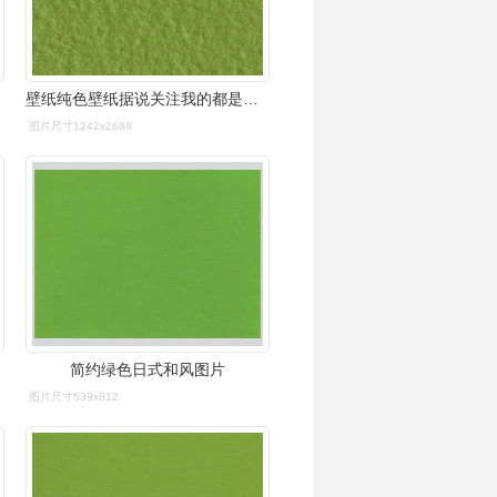
壁纸纯色壁纸据说关注我的都是仙女!
图片尺寸1242x2688
简约绿色日式和风图片
图片尺寸539x812