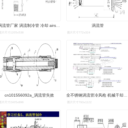
涡流管厂家 涡流制冷管 冷却 airste超低温涡流管-46度快速冷却
涡流管
图片尺寸1205x538
图片尺寸772x324
cn101556092a_涡流管失效
全不锈钢涡流管冷风枪 机械干却削刀具冷却器 压缩空气冷却枪
图片尺寸2405x896
图片尺寸793x1122