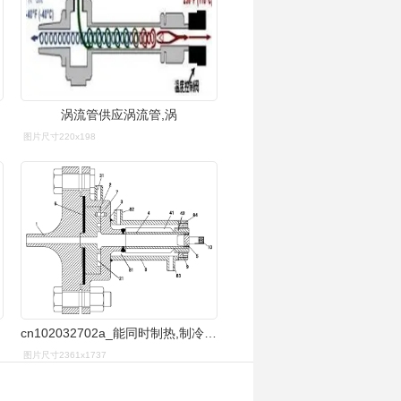
涡流管供应涡流管,涡
图片尺寸220x198
cn102032702a_能同时制热,制冷的改进型涡流管失效
图片尺寸2361x1737