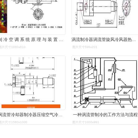
制 冷 空 调 系 统 原 理 与 装 置 学习任务5,涡流管制冷
涡流制冷器涡流管旋风冷风器热风器xfsw060901不锈钢
图片尺寸1080x810
图片尺寸596x201
涡流管冷却器制冷器压缩空气冷却涡旋制冷管涡流制冷器涡旋管
一种涡流管制冷的工作方法与流程
图片尺寸1580x1000
图片尺寸1000x991