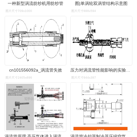
一种新型涡流纺纱机用纺纱管
图|单涡轮双涡管结构示意图
图片尺寸709x1000
图片尺寸888x594
cn101556092a_涡流管失效
压力对涡流管性能影响的实验研究
图片尺寸2405x896
图片尺寸944x387
涡流管原理:高压气体进入涡流管,由于挤压碰撞,部分原子就有大小.
涡流管冷却器制冷器压缩空气冷却涡旋制冷管涡流制冷器涡旋管