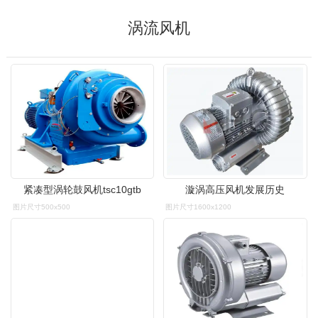
涡流风机
紧凑型涡轮鼓风机tsc10gtb
漩涡高压风机发展历史
图片尺寸500x500
图片尺寸1600x1200