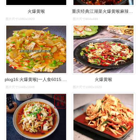
火爆黄喉
重庆经典江湖菜火爆黄喉麻辣香脆太美味下酒的必备菜
图片尺寸1080x1920
图片尺寸864x486
plog16:火爆黄喉|一人食6015.今天新学了一道大菜!火爆 - 抖音
火爆黄喉
图片尺寸1448x1846
图片尺寸1080x1620