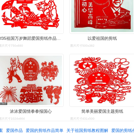
af35祖国万岁舞蹈爱国剪纸作品学校幼儿园装饰喜字
以爱祖国的剪纸
图片尺寸750x680
图片尺寸500x382
浓浓爱国情拳拳报国心
简单美丽爱国主题剪纸
图片尺寸1024x664
图片尺寸431x500
案
爱国作品
爱国的剪纸作品简单
关于祖国剪纸教程图解
爱国的剪纸