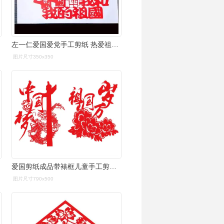
左一仁爱国爱党手工剪纸 热爱祖国系列成品刻纸窗花中国风手工艺品
图片尺寸350x350
爱国剪纸成品带裱框儿童手工剪刻纸窗花diy成品庆祝作品学校歌颂爱国
图片尺寸790x500