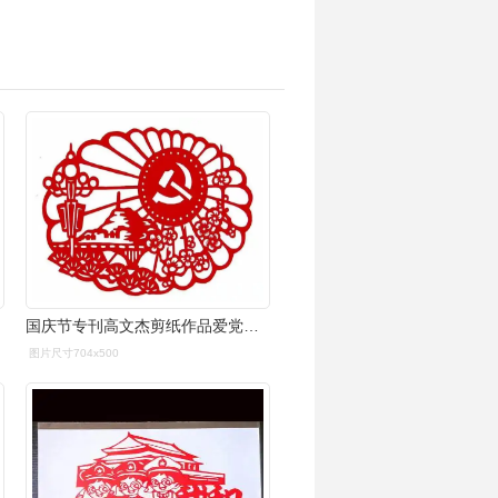
国庆节专刊高文杰剪纸作品爱党爱国专辑滨州头条
图片尺寸704x500