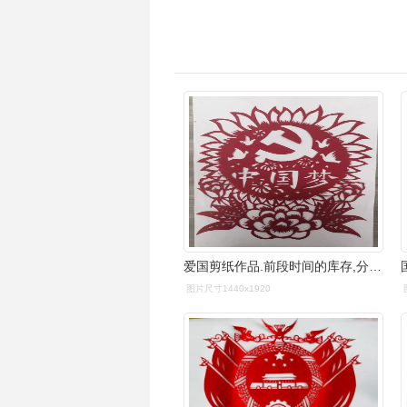
爱国剪纸作品.前段时间的库存,分享一下～#剪纸 #爱中国 # - 抖音
图片尺寸1440x1920