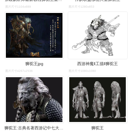
图片尺寸1104x689
图片尺寸1280x853
狮驼王jpg
西游神魔‖工描‖狮驼王
图片尺寸4267x2536
图片尺寸1080x1080
狮驼王:古典名著西游记中七大圣之一,亦称移山大圣
狮驼王