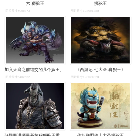
六,狮驼王
狮驼王
图片尺寸500x373
图片尺寸1280x1280
加入天庭之前结交的几个妖王,他们分别是牛魔王,蛟魔王,鹏魔王,狮驼王
《西游记-七大圣-狮猊王》
图片尺寸640x662
图片尺寸1280x1828
张毅鹏讲师最新教程狮驼王重磅上线_哔哩哔哩 (゜-゜)つロ 干杯~-bili
作妖联盟移山大圣狮驼王