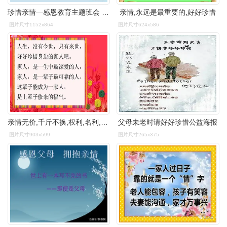
珍惜亲情—感恩教育主题班会 (2).ppt
亲情,永远是最重要的,好好珍惜
图片尺寸1152x864
图片尺寸624x586
亲情无价,千斤不换,权利,名利,金钱,都没有一家人在一起重要
父母未老时请好好珍惜公益海报
图片尺寸903x599
图片尺寸265x375