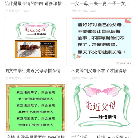
陪伴是最长情的告白,请多珍惜与父母在一起的时光
一父一母,一夫一妻,一子一女,幸福的一家人(请珍惜)
图片尺寸500x375
图片尺寸640x441
图文中学生走近父母珍惜亲情感恩教育主题班会ppt课件
不要等到父母不在了才懂得珍惜,趁还来得及,别做让自己后悔的事.
图片尺寸920x1191
图片尺寸640x678
亲情,永远是最重要的,好好珍惜
走近父母——珍惜 em>亲情 /em>.ppt