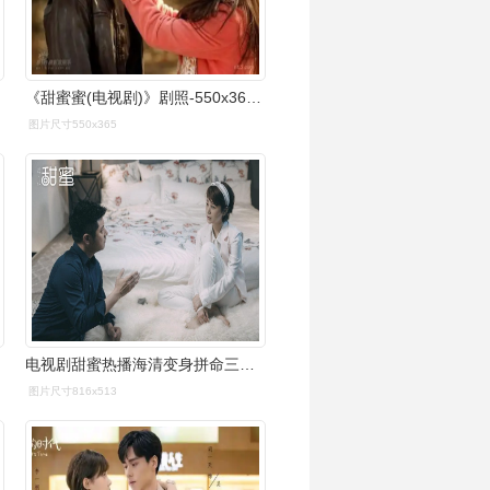
《甜蜜蜜(电视剧)》剧照-550x365.36k. -影视剧照 jz.n63.com
图片尺寸550x365
电视剧甜蜜热播海清变身拼命三娘替夫还债
图片尺寸816x513