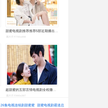
甜蜜电视剧推荐推荐5部近期播出的甜宠剧
图片尺寸700x468
超甜蜜的五部言情电视剧全程撒糖甜而不腻
图片尺寸660x397
26集电视连续剧甜蜜蜜
甜蜜电视剧霸道总