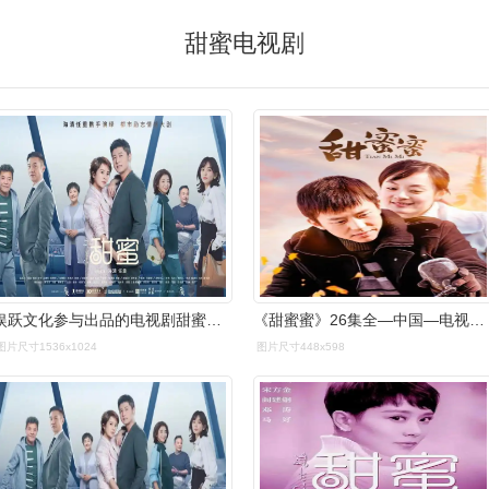
甜蜜电视剧
娱跃文化参与出品的电视剧甜蜜发布预告海清任重共同出演
《甜蜜蜜》26集全—中国—电视剧—优酷网,视频高清在线观看
图片尺寸1536x1024
图片尺寸448x598