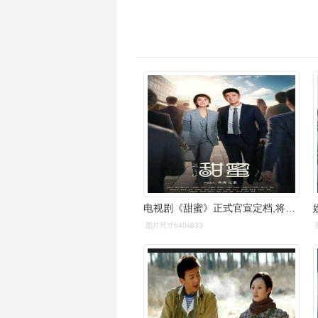
电视剧《甜蜜》正式官宣定档,将在cctv8上映!你期待吗?
图片尺寸640x833