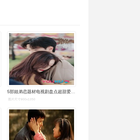
5部姐弟恋题材电视剧盘点超甜爱恋带来最甜蜜的治愈能量
图片尺寸900x1350