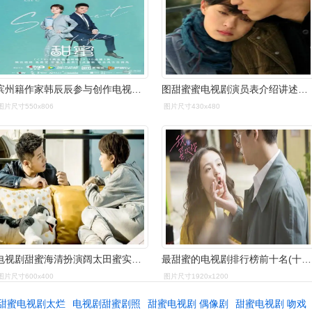
滨州籍作家韩辰辰参与创作电视剧《甜蜜》在央视热播
图甜蜜蜜电视剧演员表介绍讲述至纯至真的浪漫爱情故事
图片尺寸550x806
图片尺寸430x480
电视剧甜蜜海清扮演阔太田蜜实力派演员任重饰演暖心常胜
最甜蜜的电视剧排行榜前十名(十部高质量甜宠剧推荐)-心语百科
图片尺寸600x400
图片尺寸1920x1200
甜蜜电视剧太烂
电视剧甜蜜剧照
甜蜜电视剧 偶像剧
甜蜜电视剧 吻戏