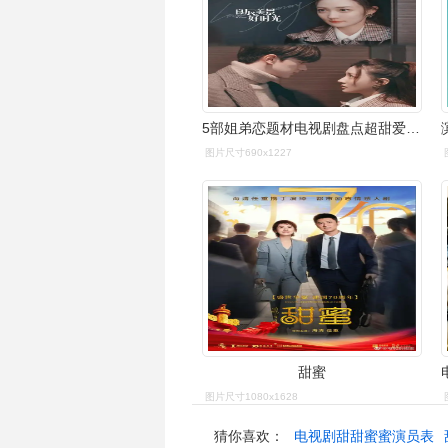
5部姐弟恋题材电视剧盘点超甜爱恋带来最甜蜜的治愈能量
图片尺寸690x1227
甜蜜
图片尺寸1080x1628
猜你喜欢：
电视剧甜甜蜜蜜演员表