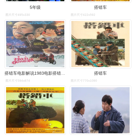
5年级
搭错车
图片尺寸495x330
图片尺寸422x592
搭错车电影解说1983电影搭错车演员表
搭错车
图片尺寸594x874
图片尺寸770x1080