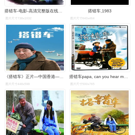
搭错车-电影-高清完整版在线观看-西瓜视频
搭错车,1983
图片尺寸738x1032
图片尺寸640x464
《搭错车》正片—中国香港—电影—优酷网,视频高清在线观看—又名
搭错车papa, can you hear me sing?(1983)dvd封套 #03
图片尺寸448x598
图片尺寸500x765