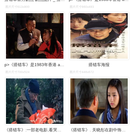
图片尺寸613x900
图片尺寸660x493
p>《搭错车》是1983年香港 a href="#" data-lemmaid="1511525">新艺
搭错车海报
图片尺寸700x524
图片尺寸448x672
《搭错车》:一部老电影,看哭多少人
《搭错车》. 关晓彤在剧中饰演的阿美.阿美是一个心地善良,为人仗义.