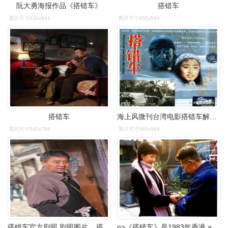
阮大勇海报作品《搭错车》
搭错车
图片尺寸630x941
图片尺寸850x566
搭错车
海上风微刊台湾电影搭错车解说再版作者佚名编配水含烟演唱倍儿爽范范
图片尺寸590x786
图片尺寸589x564
搭错车官方剧照 剧照图片 _ 搭错车电影剧照[图片专辑] _ 图片网
p>《搭错车》是1983年香港 a href="#" data-lemmaid="1511525">新艺