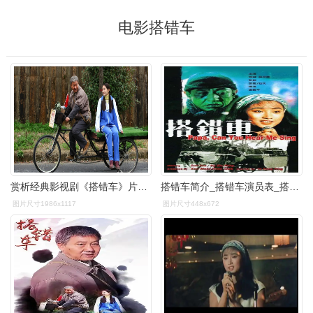
电影搭错车
赏析经典影视剧《搭错车》片段,好精彩
搭错车简介_搭错车演员表_搭错车剧情介绍_电影_吉剧网
图片尺寸1986x1117
图片尺寸448x672