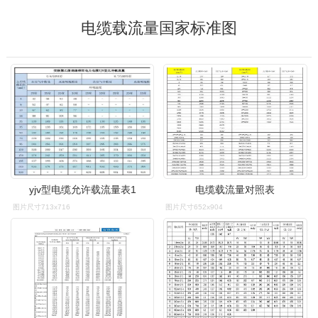
电缆载流量国家标准图
yjv型电缆允许载流量表1
电缆载流量对照表
图片尺寸713x716
图片尺寸652x904