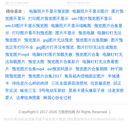
图片尺寸385x436
图片尺寸850x381
猜你喜欢：
电脑照片不显示预览图
电脑照片不显示图片
图片预
览图不显示
打印图片预览图不显示
win7图片预览图不显示
win10图片不显示预览图
电脑照片不显示缩略图
预览图片合集显
示
打印图片看不到预览图
图片不显示
预览电脑
电脑钉钉无法
预览图片
预览显示
jpg图片无法预览
预览图片合集图解
图片预
览正常打印不全
jpg图片打开没有预览
图片打印无法生成预览
预览图片mp4
电脑钉钉图片加载失败
预览图片合集
电脑钉钉无
法加载图片
预览大图
预览图片合集影片
电脑钉钉无法查看图
片
预览图片合集mp4
avi预览码显示
预览图片合集期限
种子期
限预览图片
预览图片合集2017
集装箱内货物固定图片
羊城通
卡
痔疮是什么样的肉球
三玖全面屏高清壁纸
弦音藤原愁
邰正
宵近况
皈依三宝
9号电动车新款
星座卡通头像双子座
法老亲密
爱人
达摩纹身图案
揪眉心痧全过程
CopyRight © 2017-2026
万图壁纸网
All Rights Reserved.
|
本站结果由机器搜集而成不储存图片数据,侵权删除联系admin#wantubizhi.com