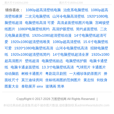
图片尺寸1920x1200
图片尺寸1920x1200
猜你喜欢：
1080p超高清壁纸电脑
治愈系电脑壁纸
1080p超高
清壁纸横屏
二次元电脑壁纸
山河令电脑高清壁纸
1920*1080电
脑壁纸超清
电脑壁纸高清 可爱
高清桌面壁纸图片电脑
宫崎骏壁
纸图片
1080P电脑壁纸简约
高清护眼壁纸
简约桌面壁纸
二次
元电脑桌面壁纸
1920x1080超清壁纸动漫
14寸电脑壁纸超清可
爱
1920x1080超清壁纸唯美
1080p超高清壁纸
15.6寸电脑壁纸
可爱
1920*1080电脑壁纸高清
山河令电脑壁纸高清
招财电脑壁
纸
1920x1080超清壁纸简约
14寸电脑壁纸超清全屏
1920x1080
超高清图片
壁纸超清
电脑壁纸励志
电脑壁纸护眼
电脑卡通壁
纸
电脑卡通桌面壁纸
13.3寸电脑壁纸高清
气球照片 卡通图片
动动脑筋
树根卡通图片
粤剧花旦剧照
一大桶珍珠奶茶图片
擀
面杖尺寸
莫兰迪绿房间
坐标纸画图的范例图片
黄志恒
剑纹身
图案大全
泰勒展开 sinx
玻璃画 简单
CopyRight © 2017-2026
万图壁纸网
All Rights Reserved.
|
本站结果由机器搜集而成不储存图片数据,侵权删除联系admin#wantubizhi.com