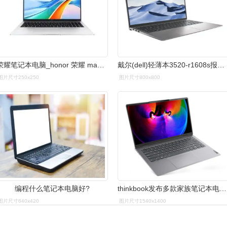
荣耀笔记本电脑_honor 荣耀 magicbook x16 pro 16英寸笔记本电脑(i5-
戴尔(dell)轻薄本3520-r1608s报价_参数_图片_视频_样
图片尺寸250x250
图片尺寸800x800
编程什么笔记本电脑好?
thinkbook发布多款家族笔记本电脑新品,极致轻薄成新青年商务首选
图片尺寸640x420
图片尺寸1540x1400