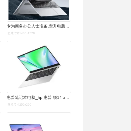
专为商务办公人士准备,攀升电脑年终福利惊喜加码__凤凰网
图片尺寸1440x1328
10核 16g
惠普笔记本电脑_hp 惠普 锐14 amd锐龙 14英寸轻薄笔记本电脑(六核r5-
图片尺寸250x250