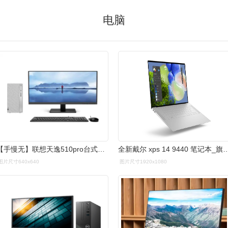
电脑
【手慢无】联想天逸510pro台式机电脑主机大促销 6546入手比原价便宜_
全新戴尔 xps 14 9440 笔记本_旗舰创作轻薄本_酷
图片尺寸640x640
图片尺寸1920x1080