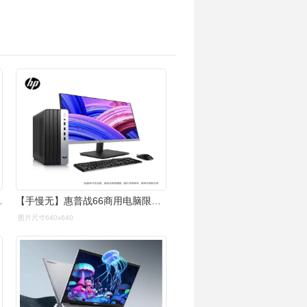
睿ultra7加速ai创作
【手慢无】惠普战66商用电脑限时特惠!3799元带回家!_台式电脑导购-中
图片尺寸640x640