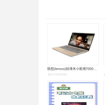
联想(lenovo)轻薄本小新潮7000报价_参数_图片_视频__
图片尺寸800x800