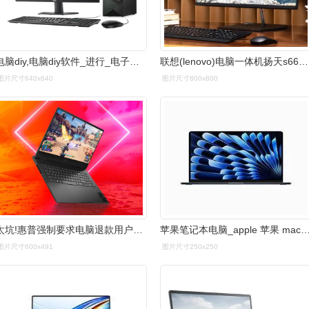
电脑diy,电脑diy软件_进行_电子设备_问题
联想(lenovo)电脑一体机扬天s660报价_参数_图片_视频_怎么样_问答-苏
图片尺寸640x640
图片尺寸800x800
太坑!惠普强制要求电脑退款用户签保密协议 暗影精灵上千人黑屏,死机-
苹果笔记本电脑_apple 苹果 macbook air 15.3英寸m2芯片8核 
图片尺寸600x491
图片尺寸250x250