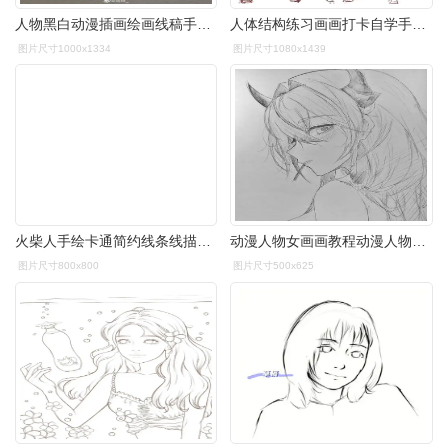
人物黑白动漫插画绘画线稿手绘女生男生长发短发转载二次元
人体结构练习画画打卡自学手绘人物⑦
图片尺寸1000x1334
图片尺寸1080x1439
火柴人手绘卡通简约线条线描人物简笔画png免抠透明背景设计素材
动漫人物女画画教程动漫人物女画画教程自学
图片尺寸800x800
图片尺寸500x625