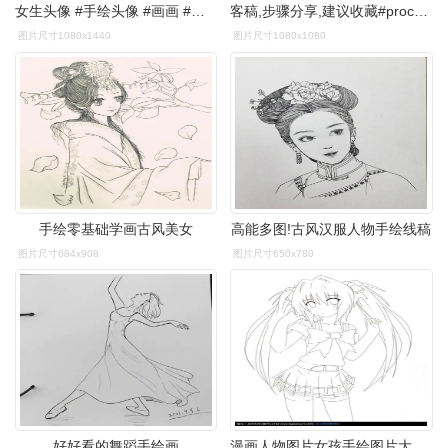
女生头像 #手绘头像 #画画 #头像 #绘画过程 掉入大海 - 抖音
客稿,步骤分享,建议收藏#procreate #我是原创插画师 #画画 #水墨
图片尺寸1080x1440
图片尺寸1080x1080
手绘零基础学画古风美女
高能多图!古风汉服人物手绘线稿
图片尺寸684x908
图片尺寸650x780
好好看的舞蹈手绘画
漫画人物图片女孩手绘图片大全 漫画简笔画人物少女