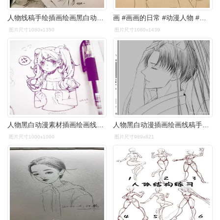
人物线稿手绘插画绘画黑白动漫素材女生头像
画 #画画的日常 #动漫人物 #动漫手绘 画
图片尺寸1080x1350
图片尺寸1080x1439
人物黑白动漫素材插画绘画线稿手绘女生男生长发短发转载
人物黑白动漫插画绘画线稿手绘女生男生长发短发转载二次元
图片尺寸1000x1000
图片尺寸989x821