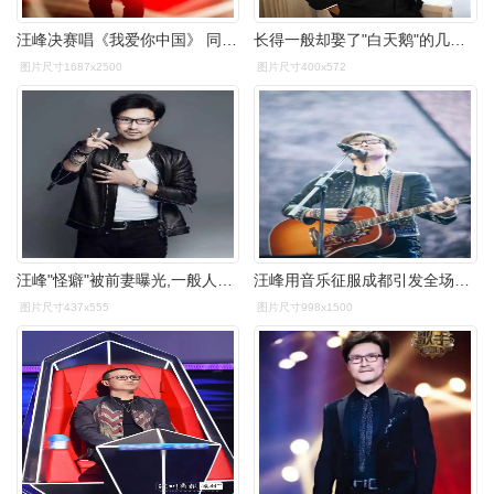
汪峰决赛唱《我爱你中国》 同名纪录片弘扬中国梦
长得一般却娶了"白天鹅"的几位男星,老婆一个比一个
图片尺寸1687x2500
图片尺寸400x572
汪峰"怪癖"被前妻曝光,一般人无法忍受,网友:章子怡重口味!
汪峰用音乐征服成都引发全场摇摆大合唱
图片尺寸437x555
图片尺寸998x1500