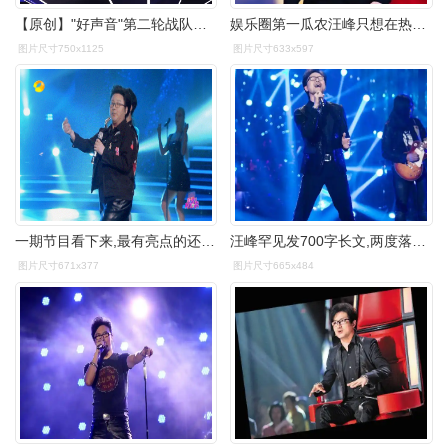
【原创】"好声音"第二轮战队比拼,汪峰,李克勤互放狠话有内味了
娱乐圈第一瓜农汪峰只想在热搜飞得更高
图片尺寸750x1125
图片尺寸633x597
一期节目看下来,最有亮点的还是锤娜丽莎模仿汪峰的舞台,其实锤锤和
汪峰罕见发700字长文,两度落泪,网友却吃饱了狗粮
图片尺寸671x377
图片尺寸665x484