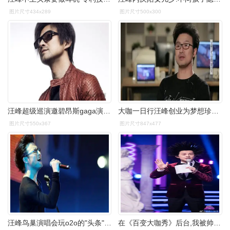
图片尺寸434x289
图片尺寸500x300
汪峰超级巡演邀碧昂斯gaga演唱会设计师
大咖一日行汪峰创业为梦想珍惜与家人共处时光
图片尺寸550x367
图片尺寸847x477
汪峰鸟巢演唱会玩o2o的"头条"价值何在?
在《百变大咖秀》后台,我被帅哥包围了|沈凌|吴昕|戴军|汪峰_网易订阅