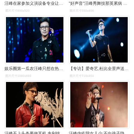
汪峰在家参加义演设备专业让人赞叹意外曝光小儿子照片
"好声音"汪峰秀舞技那英累病 哈林算错分张惠妹忙甩头【2】
图片尺寸800x520
图片尺寸550x406
娱乐圈第一瓜农汪峰只想在热搜飞得更高
【专访】爱奇艺,杜比全景声送汪峰上头条
图片尺寸1080x693
图片尺寸718x404
汪峰不上头条要做耳机 专利技术过关了吗
汪峰内疚陪女儿少:不向孩子隐瞒婚恋状况