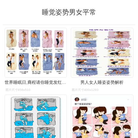
睡觉姿势男女平常
世界睡眠日,裔程请你睡觉发红包!
男人女人睡姿姿势解析
图片尺寸856x510
图片尺寸400x1293