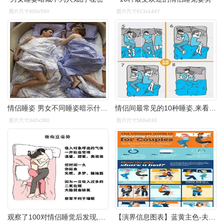
图片尺寸400x500
图片尺寸913x1447
情侣睡姿 男女不同睡姿暗示什么?
情侣间最常见的10种睡姿,来看看你们多相爱?
图片尺寸340x380
图片尺寸560x630
观察了100对情侣睡觉后发现,这3种"睡姿"最给力,你用过吗?
【演界信息图表】蓝黄主色-夫妻睡觉姿势的终极指南