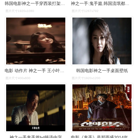
韩国电影神之一手穿西装打架的男人就是帅
神之一手:鬼手篇,韩国流氓都比较有素质,爱下围棋_哔哩哔哩_bilibili
图片尺寸1920x1080
图片尺寸1267x792
电影 动作片 神之一手 王小叶儿 说:【b-】7.0.
韩国电影神之一手桌面壁纸
图片尺寸400x600
图片尺寸1920x1200
神之一手鬼手篇hd韩语中字
电影《鬼手》是郑雨盛2014年主演的观影人次达到了356万的《神之一手