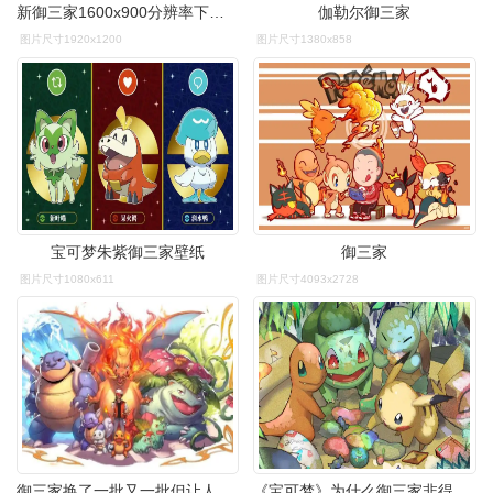
新御三家1600x900分辨率下载,精灵宝可梦 新御三家,图片,壁纸,动漫
伽勒尔御三家
图片尺寸1920x1200
图片尺寸1380x858
宝可梦朱紫御三家壁纸
御三家
图片尺寸1080x611
图片尺寸4093x2728
御三家换了一批又一批但让人印象最深刻的还是初代三只御三家
《宝可梦》为什么御三家非得是草火水三属性?换成其它不行吗?