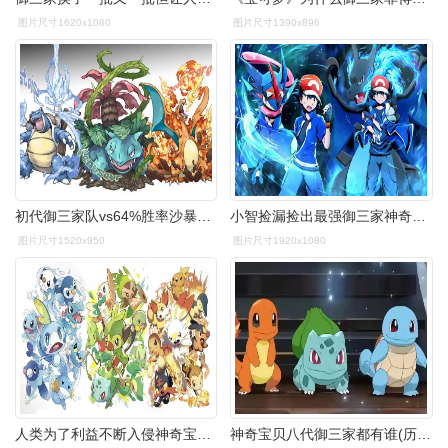
图片尺寸1620x1080
图片尺寸1390x896
初代御三家队vs64%胜率沙暴路人 宝可梦pvp gen5ou
小智捡漏捡出最强御三家神奇宝贝组合,妥妥打脸前任主人
图片尺寸1520x950
图片尺寸1920x1080
人类为了利益不断入侵神奇宝贝的生存空间因此引发的战斗不断
神奇宝贝八代御三家都有谁(历代宝可梦御三家盘点)