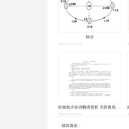
秋分
图片尺寸676x374
杜牧秋夕全诗翻译赏析 天阶夜色凉如水,坐看牵牛织女星.
图片尺寸504x713
猜你喜欢：