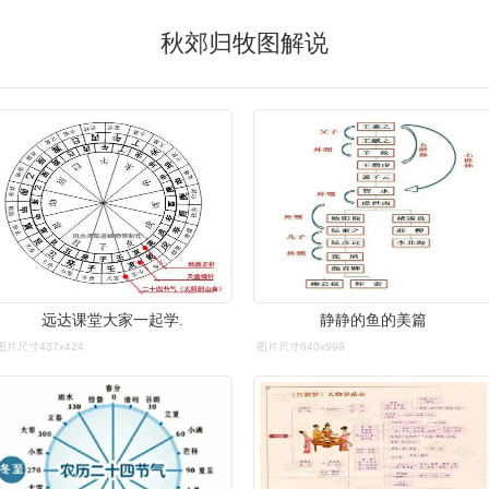
秋郊归牧图解说
远达课堂大家一起学.
静静的鱼的美篇
图片尺寸437x424
图片尺寸640x998