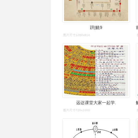
跰|觤9
图片尺寸1280x814
远达课堂大家一起学.
图片尺寸726x1000