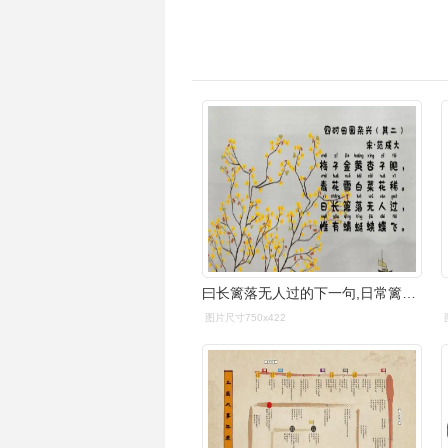
曰长篱落无人过的下一句,日常篱落无人过唯有蜻蜓蛱
图片尺寸750x422