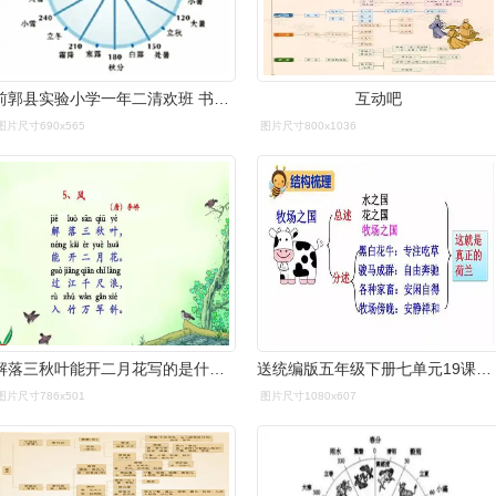
前郭县实验小学一年二清欢班 书山有路 家庭读书会 第15期
互动吧
图片尺寸690x565
图片尺寸800x1036
解落三秋叶能开二月花写的是什么-解落三秋叶能开二月花写的是什么,解
送统编版五年级下册七单元19课牧场之国教学视频知识点图文讲解
图片尺寸786x501
图片尺寸1080x607