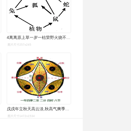
4离离原上草一岁一枯荣野火烧不尽春风吹又生远芳
图片尺寸257x245
戊戌年立秋天高云淡,秋高气爽季节来临
图片尺寸1472x1534