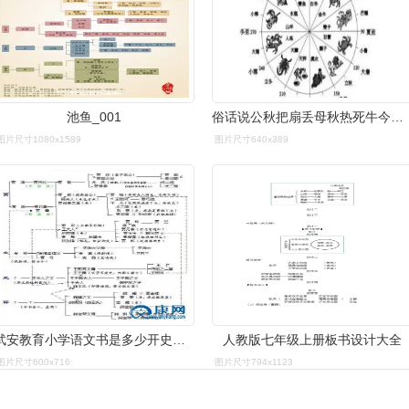
池鱼_001
俗话说公秋把扇丢母秋热死牛今年是公秋还是母秋真假
图片尺寸1080x1589
图片尺寸640x389
武安教育小学语文书是多少开史上不存在的3位大人物
人教版七年级上册板书设计大全
图片尺寸600x716
图片尺寸794x1123