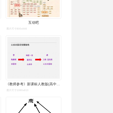
互动吧
图片尺寸800x946
《教师参考》新课标人教版(高中语文)必修2 同课异构课件2:第7课 归园
图片尺寸1080x810