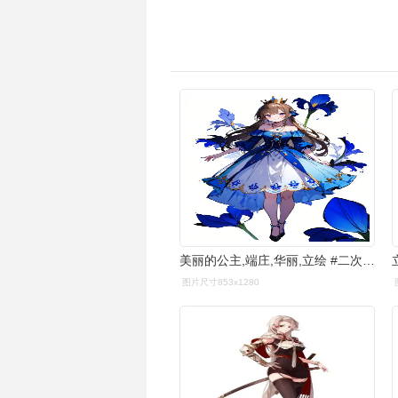
美丽的公主,端庄,华丽,立绘 #二次元 #动漫少女 #插画 #二次元# #动漫
图片尺寸853x1280