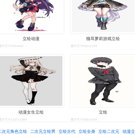
立绘动漫
猫耳萝莉游戏立绘
图片尺寸700x929
图片尺寸502x1005
动漫女生立绘
立绘
图片尺寸1107x1989
图片尺寸658x1544
二次元角色立绘
二次元立绘男
立绘古代
立绘全身
立绘二次元
动漫