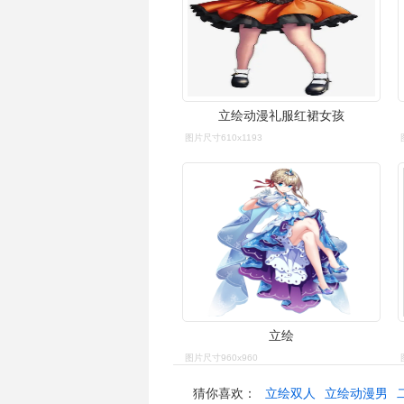
立绘动漫礼服红裙女孩
图片尺寸610x1193
立绘
图片尺寸960x960
猜你喜欢：
立绘双人
立绘动漫男