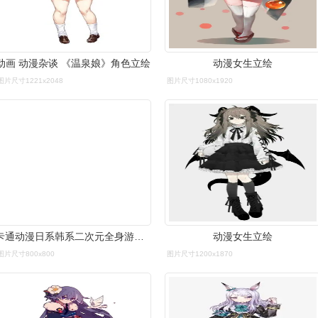
动画 动漫杂谈 《温泉娘》角色立绘
动漫女生立绘
图片尺寸1221x2048
图片尺寸1080x1920
卡通动漫日系韩系二次元全身游戏人物立绘ps/png免抠透明设计素材
动漫女生立绘
图片尺寸800x800
图片尺寸1200x1870